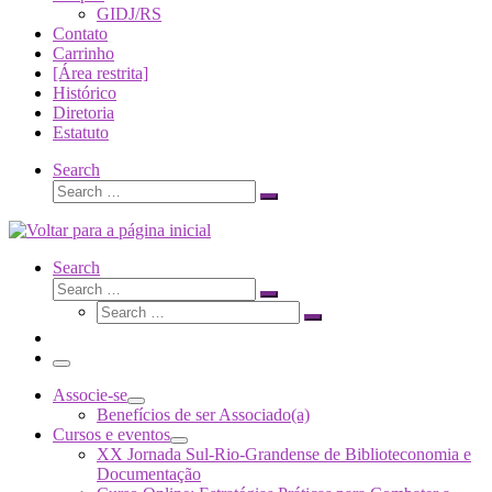
GIDJ/RS
Contato
Carrinho
[Área restrita]
Histórico
Diretoria
Estatuto
Search
Search
Search
…
Search
Search
Search
Search
…
Search
…
Menu
Associe-se
Benefícios de ser Associado(a)
Cursos e eventos
XX Jornada Sul-Rio-Grandense de Biblioteconomia e
Documentação