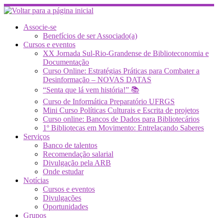
Skip
to
content
Associe-se
Benefícios de ser Associado(a)
Cursos e eventos
XX Jornada Sul-Rio-Grandense de Biblioteconomia e
Documentação
Curso Online: Estratégias Práticas para Combater a
Desinformação – NOVAS DATAS
“Senta que lá vem história!” 📚
Curso de Informática Preparatório UFRGS
Mini Curso Políticas Culturais e Escrita de projetos
Curso online: Bancos de Dados para Bibliotecários
1º Bibliotecas em Movimento: Entrelaçando Saberes
Serviços
Banco de talentos
Recomendação salarial
Divulgação pela ARB
Onde estudar
Notícias
Cursos e eventos
Divulgações
Oportunidades
Grupos