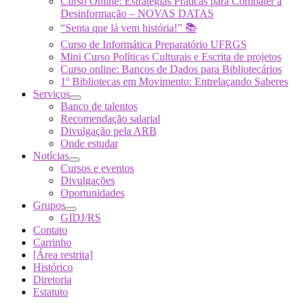
Curso Online: Estratégias Práticas para Combater a
Desinformação – NOVAS DATAS
“Senta que lá vem história!” 📚
Curso de Informática Preparatório UFRGS
Mini Curso Políticas Culturais e Escrita de projetos
Curso online: Bancos de Dados para Bibliotecários
1º Bibliotecas em Movimento: Entrelaçando Saberes
Serviços
Banco de talentos
Recomendação salarial
Divulgação pela ARB
Onde estudar
Notícias
Cursos e eventos
Divulgações
Oportunidades
Grupos
GIDJ/RS
Contato
Carrinho
[Área restrita]
Histórico
Diretoria
Estatuto