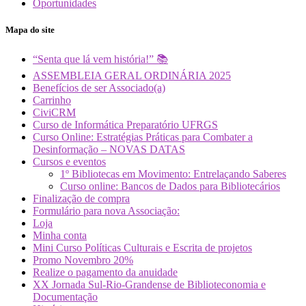
Oportunidades
Mapa do site
“Senta que lá vem história!” 📚
ASSEMBLEIA GERAL ORDINÁRIA 2025
Benefícios de ser Associado(a)
Carrinho
CiviCRM
Curso de Informática Preparatório UFRGS
Curso Online: Estratégias Práticas para Combater a
Desinformação – NOVAS DATAS
Cursos e eventos
1º Bibliotecas em Movimento: Entrelaçando Saberes
Curso online: Bancos de Dados para Bibliotecários
Finalização de compra
Formulário para nova Associação:
Loja
Minha conta
Mini Curso Políticas Culturais e Escrita de projetos
Promo Novembro 20%
Realize o pagamento da anuidade
XX Jornada Sul-Rio-Grandense de Biblioteconomia e
Documentação