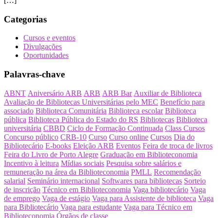
[…]
Categorias
Cursos e eventos
Divulgações
Oportunidades
Palavras-chave
ABNT
Aniversário ARB
ARB
ARB Bar
Auxiliar de Biblioteca
Avaliação de Bibliotecas Universitárias pelo MEC
Benefício para
associado
Biblioteca Comunitária
Biblioteca escolar
Biblioteca
pública
Biblioteca Pública do Estado do RS
Bibliotecas
Biblioteca
universitária
CBBD
Ciclo de Formação Continuada
Class Cursos
Concurso público
CRB-10
Curso
Curso online
Cursos
Dia do
Bibliotecário
E-books
Eleição ARB
Eventos
Feira de troca de livros
Feira do Livro de Porto Alegre
Graduação em Biblioteconomia
Incentivo à leitura
Mídias sociais
Pesquisa sobre salários e
remuneração na área da Biblioteconomia
PMLL
Recomendação
salarial
Seminário internacional
Softwares para bibliotecas
Sorteio
de inscrição
Técnico em Biblioteconomia
Vaga bibliotecário
Vaga
de emprego
Vaga de estágio
Vaga para Assistente de biblioteca
Vaga
para Bibliotecário
Vaga para estudante
Vaga para Técnico em
Biblioteconomia
Órgãos de classe