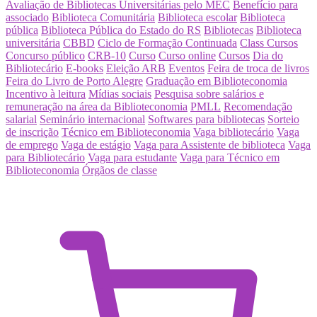
Avaliação de Bibliotecas Universitárias pelo MEC
Benefício para
associado
Biblioteca Comunitária
Biblioteca escolar
Biblioteca
pública
Biblioteca Pública do Estado do RS
Bibliotecas
Biblioteca
universitária
CBBD
Ciclo de Formação Continuada
Class Cursos
Concurso público
CRB-10
Curso
Curso online
Cursos
Dia do
Bibliotecário
E-books
Eleição ARB
Eventos
Feira de troca de livros
Feira do Livro de Porto Alegre
Graduação em Biblioteconomia
Incentivo à leitura
Mídias sociais
Pesquisa sobre salários e
remuneração na área da Biblioteconomia
PMLL
Recomendação
salarial
Seminário internacional
Softwares para bibliotecas
Sorteio
de inscrição
Técnico em Biblioteconomia
Vaga bibliotecário
Vaga
de emprego
Vaga de estágio
Vaga para Assistente de biblioteca
Vaga
para Bibliotecário
Vaga para estudante
Vaga para Técnico em
Biblioteconomia
Órgãos de classe