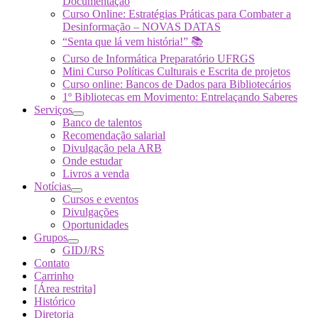
Documentação
Curso Online: Estratégias Práticas para Combater a
Desinformação – NOVAS DATAS
“Senta que lá vem história!” 📚
Curso de Informática Preparatório UFRGS
Mini Curso Políticas Culturais e Escrita de projetos
Curso online: Bancos de Dados para Bibliotecários
1º Bibliotecas em Movimento: Entrelaçando Saberes
Serviços
Banco de talentos
Recomendação salarial
Divulgação pela ARB
Onde estudar
Livros a venda
Notícias
Cursos e eventos
Divulgações
Oportunidades
Grupos
GIDJ/RS
Contato
Carrinho
[Área restrita]
Histórico
Diretoria