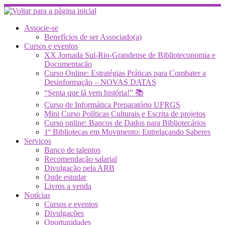
Skip
to
content
Associe-se
Benefícios de ser Associado(a)
Cursos e eventos
XX Jornada Sul-Rio-Grandense de Biblioteconomia e
Documentação
Curso Online: Estratégias Práticas para Combater a
Desinformação – NOVAS DATAS
“Senta que lá vem história!” 📚
Curso de Informática Preparatório UFRGS
Mini Curso Políticas Culturais e Escrita de projetos
Curso online: Bancos de Dados para Bibliotecários
1º Bibliotecas em Movimento: Entrelaçando Saberes
Serviços
Banco de talentos
Recomendação salarial
Divulgação pela ARB
Onde estudar
Livros a venda
Notícias
Cursos e eventos
Divulgações
Oportunidades