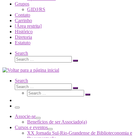
Grupos
GIDJ/RS
Contato
Carrinho
[Área restrita]
Histórico
Diretoria
Estatuto
Search
Search
Search
…
Search
Search
Search
Search
…
Search
…
Menu
Associe-se
Benefícios de ser Associado(a)
Cursos e eventos
XX Jornada Sul-Rio-Grandense de Biblioteconomia e