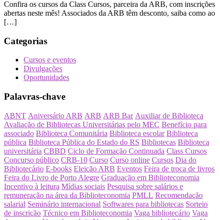
Confira os cursos da Class Cursos, parceira da ARB, com inscrições
abertas neste mês! Associados da ARB têm desconto, saiba como ao
[…]
Categorias
Cursos e eventos
Divulgações
Oportunidades
Palavras-chave
ABNT
Aniversário ARB
ARB
ARB Bar
Auxiliar de Biblioteca
Avaliação de Bibliotecas Universitárias pelo MEC
Benefício para
associado
Biblioteca Comunitária
Biblioteca escolar
Biblioteca
pública
Biblioteca Pública do Estado do RS
Bibliotecas
Biblioteca
universitária
CBBD
Ciclo de Formação Continuada
Class Cursos
Concurso público
CRB-10
Curso
Curso online
Cursos
Dia do
Bibliotecário
E-books
Eleição ARB
Eventos
Feira de troca de livros
Feira do Livro de Porto Alegre
Graduação em Biblioteconomia
Incentivo à leitura
Mídias sociais
Pesquisa sobre salários e
remuneração na área da Biblioteconomia
PMLL
Recomendação
salarial
Seminário internacional
Softwares para bibliotecas
Sorteio
de inscrição
Técnico em Biblioteconomia
Vaga bibliotecário
Vaga