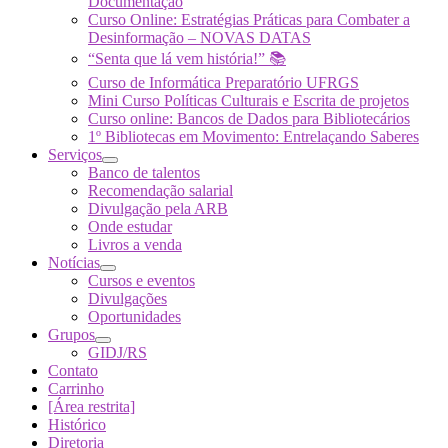
Documentação
Curso Online: Estratégias Práticas para Combater a
Desinformação – NOVAS DATAS
“Senta que lá vem história!” 📚
Curso de Informática Preparatório UFRGS
Mini Curso Políticas Culturais e Escrita de projetos
Curso online: Bancos de Dados para Bibliotecários
1º Bibliotecas em Movimento: Entrelaçando Saberes
Serviços
Banco de talentos
Recomendação salarial
Divulgação pela ARB
Onde estudar
Livros a venda
Notícias
Cursos e eventos
Divulgações
Oportunidades
Grupos
GIDJ/RS
Contato
Carrinho
[Área restrita]
Histórico
Diretoria