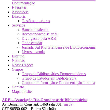
Documentação
Histórico
Associe-se
Diretoria
Gestões anteriores
Serviços
Banco de talentos
Recomendação salarial
Divulgação pela ARB
Onde estudar
Jornada Sul Rio-Grandense de Biblioteconomia
Livros a venda
Estatuto
Notícias
Nossas Ações
Grupos
Grupo de Bibliotecários Empreendedores
Grupo de Estudos em Biblioterapia
Grupo de Informação e Documentação Jurídica
Contato
Mapa do site
ARB – Associação Rio-Grandense de Bibliotecários
Av. Benjamin Constant, 1468 sala 301 [
mapa
]
CEP 90550-002 – Bairro São João