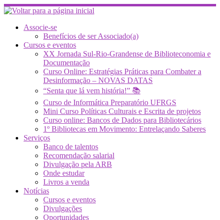
Skip
to
content
Associe-se
Benefícios de ser Associado(a)
Cursos e eventos
XX Jornada Sul-Rio-Grandense de Biblioteconomia e
Documentação
Curso Online: Estratégias Práticas para Combater a
Desinformação – NOVAS DATAS
“Senta que lá vem história!” 📚
Curso de Informática Preparatório UFRGS
Mini Curso Políticas Culturais e Escrita de projetos
Curso online: Bancos de Dados para Bibliotecários
1º Bibliotecas em Movimento: Entrelaçando Saberes
Serviços
Banco de talentos
Recomendação salarial
Divulgação pela ARB
Onde estudar
Livros a venda
Notícias
Cursos e eventos
Divulgações
Oportunidades