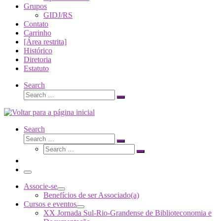
Grupos
GIDJ/RS
Contato
Carrinho
[Área restrita]
Histórico
Diretoria
Estatuto
Search
Search
Search
…
Search
Search
Search
Search
…
Search
…
Menu
Associe-se
Benefícios de ser Associado(a)
Cursos e eventos
XX Jornada Sul-Rio-Grandense de Biblioteconomia e