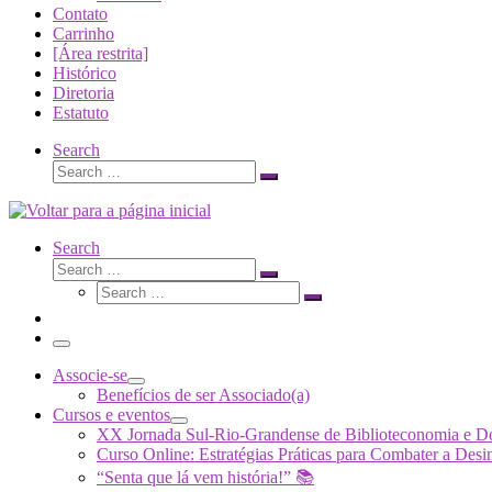
Contato
Carrinho
[Área restrita]
Histórico
Diretoria
Estatuto
Search
Search
Search
…
Search
Search
Search
Search
…
Search
…
Menu
Associe-se
Benefícios de ser Associado(a)
Cursos e eventos
XX Jornada Sul-Rio-Grandense de Biblioteconomia e 
Curso Online: Estratégias Práticas para Combater a 
“Senta que lá vem história!” 📚