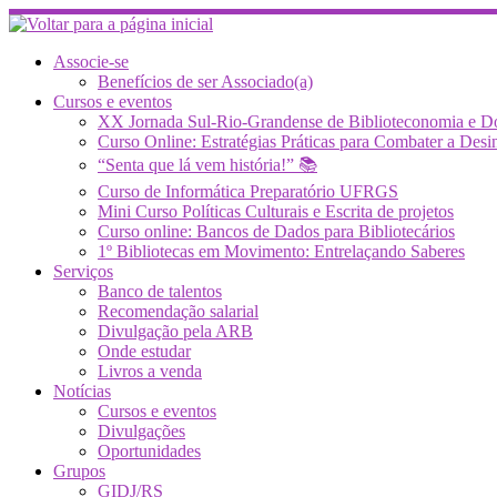
Skip
to
content
Associe-se
Benefícios de ser Associado(a)
Cursos e eventos
XX Jornada Sul-Rio-Grandense de Biblioteconomia e 
Curso Online: Estratégias Práticas para Combater a 
“Senta que lá vem história!” 📚
Curso de Informática Preparatório UFRGS
Mini Curso Políticas Culturais e Escrita de projetos
Curso online: Bancos de Dados para Bibliotecários
1º Bibliotecas em Movimento: Entrelaçando Saberes
Serviços
Banco de talentos
Recomendação salarial
Divulgação pela ARB
Onde estudar
Livros a venda
Notícias
Cursos e eventos
Divulgações
Oportunidades
Grupos
GIDJ/RS