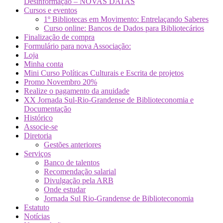
Desinformação – NOVAS DATAS
Cursos e eventos
1º Bibliotecas em Movimento: Entrelaçando Saberes
Curso online: Bancos de Dados para Bibliotecários
Finalização de compra
Formulário para nova Associação:
Loja
Minha conta
Mini Curso Políticas Culturais e Escrita de projetos
Promo Novembro 20%
Realize o pagamento da anuidade
XX Jornada Sul-Rio-Grandense de Biblioteconomia e
Documentação
Histórico
Associe-se
Diretoria
Gestões anteriores
Serviços
Banco de talentos
Recomendação salarial
Divulgação pela ARB
Onde estudar
Jornada Sul Rio-Grandense de Biblioteconomia
Estatuto
Notícias