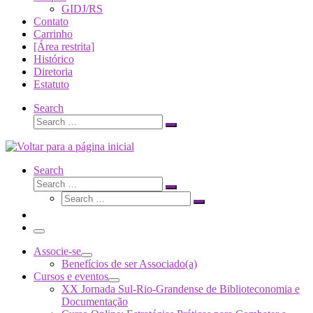
GIDJ/RS
Contato
Carrinho
[Área restrita]
Histórico
Diretoria
Estatuto
Search
Search
Search
…
Search
Search
Search
Search
…
Search
…
Menu
Associe-se
Benefícios de ser Associado(a)
Cursos e eventos
XX Jornada Sul-Rio-Grandense de Biblioteconomia e
Documentação