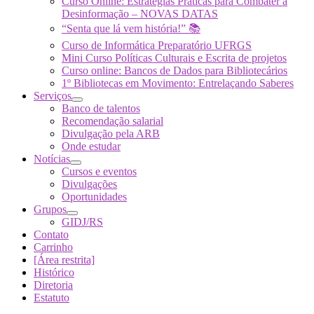
Curso Online: Estratégias Práticas para Combater a
Desinformação – NOVAS DATAS
“Senta que lá vem história!” 📚
Curso de Informática Preparatório UFRGS
Mini Curso Políticas Culturais e Escrita de projetos
Curso online: Bancos de Dados para Bibliotecários
1º Bibliotecas em Movimento: Entrelaçando Saberes
Serviços
Banco de talentos
Recomendação salarial
Divulgação pela ARB
Onde estudar
Notícias
Cursos e eventos
Divulgações
Oportunidades
Grupos
GIDJ/RS
Contato
Carrinho
[Área restrita]
Histórico
Diretoria
Estatuto