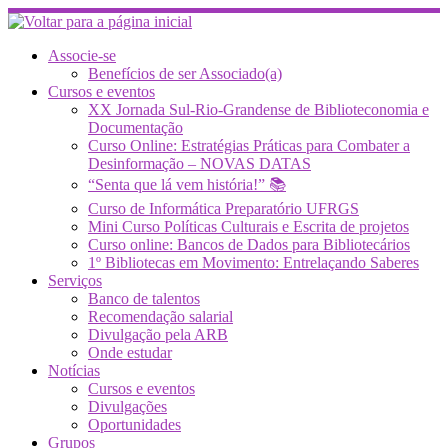
Skip
to
content
Associe-se
Benefícios de ser Associado(a)
Cursos e eventos
XX Jornada Sul-Rio-Grandense de Biblioteconomia e
Documentação
Curso Online: Estratégias Práticas para Combater a
Desinformação – NOVAS DATAS
“Senta que lá vem história!” 📚
Curso de Informática Preparatório UFRGS
Mini Curso Políticas Culturais e Escrita de projetos
Curso online: Bancos de Dados para Bibliotecários
1º Bibliotecas em Movimento: Entrelaçando Saberes
Serviços
Banco de talentos
Recomendação salarial
Divulgação pela ARB
Onde estudar
Notícias
Cursos e eventos
Divulgações
Oportunidades
Grupos