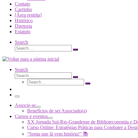
Contato
Carrinho
[Área restrita]
Histórico
Diretoria
Estatuto
Search
Search
Search
…
Search
Search
Search
Search
…
Search
…
Menu
Associe-se
Benefícios de ser Associado(a)
Cursos e eventos
XX Jornada Sul-Rio-Grandense de Biblioteconomia e 
Curso Online: Estratégias Práticas para Combater a 
“Senta que lá vem história!” 📚