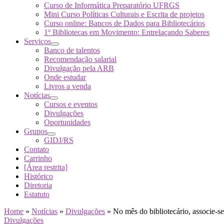
Curso de Informática Preparatório UFRGS
Mini Curso Políticas Culturais e Escrita de projetos
Curso online: Bancos de Dados para Bibliotecários
1º Bibliotecas em Movimento: Entrelaçando Saberes
Serviços
Banco de talentos
Recomendação salarial
Divulgação pela ARB
Onde estudar
Livros a venda
Notícias
Cursos e eventos
Divulgações
Oportunidades
Grupos
GIDJ/RS
Contato
Carrinho
[Área restrita]
Histórico
Diretoria
Estatuto
Home
»
Notícias
»
Divulgações
»
No mês do bibliotecário, associe
Divulgações