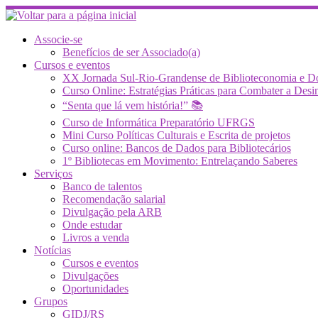
Skip
to
content
Associe-se
Benefícios de ser Associado(a)
Cursos e eventos
XX Jornada Sul-Rio-Grandense de Biblioteconomia e 
Curso Online: Estratégias Práticas para Combater a 
“Senta que lá vem história!” 📚
Curso de Informática Preparatório UFRGS
Mini Curso Políticas Culturais e Escrita de projetos
Curso online: Bancos de Dados para Bibliotecários
1º Bibliotecas em Movimento: Entrelaçando Saberes
Serviços
Banco de talentos
Recomendação salarial
Divulgação pela ARB
Onde estudar
Livros a venda
Notícias
Cursos e eventos
Divulgações
Oportunidades
Grupos
GIDJ/RS