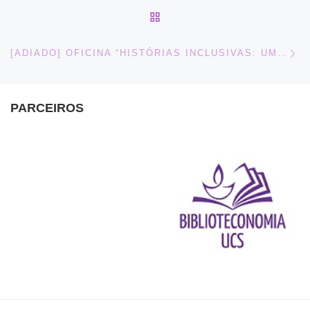
BACK TO POST LIST
Ne
[ADIADO] OFICINA “HISTÓRIAS INCLUSIVAS: UM MOMENTO PARA TODA GENTE”
PARCEIROS