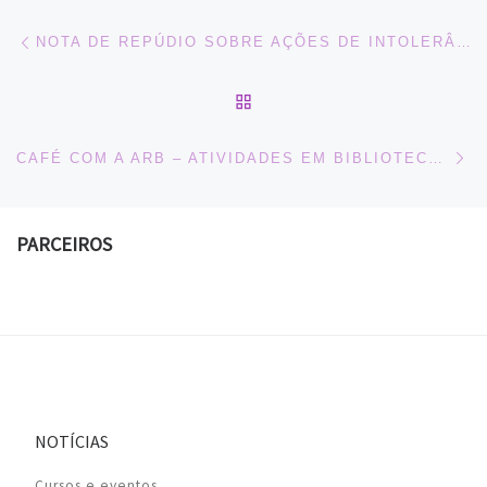
Navegação do post
Previous post
NOTA DE REPÚDIO SOBRE AÇÕES DE INTOLERÂNCIA NA UNIPAMPA
BACK TO POST LIST
Ne
CAFÉ COM A ARB – ATIVIDADES EM BIBLIOTECAS ESCOLARES DURANTE A PANDEMIA – 22/04/2021
PARCEIROS
NOTÍCIAS
Cursos e eventos