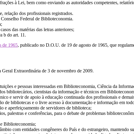
 infrações à Lei, bem como enviando as autoridades competentes, relató
e, relação dos profissionais registrados.
o Conselho Federal de Biblioteconomia.
a;
casos das matérias das letras anteriores;
a b do art. 11.
o de 1965
, publicado no D.O.U. de 19 de agosto de 1965, que regulame
 Geral Extraordinária de 3 de novembro de 2009.
ituições e pessoas interessadas em Biblioteconomia, Ciência da Informaç
 dos bibliotecários, cientistas da informação e técnicos em Biblioteconom
nico e servir de apoio à educação continuada dos profissionais e demai
ão de bibliotecas e o livre acesso à documentação e informação em tod
ão e aperfeiçoamento de servidores de biblioteca;
os, palestras e conferências, para o debate de problemas biblioteconô
de Biblioteconomia;
ercâmbio com entidades congêneres do País e do estrangeiro, mantendo 