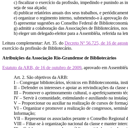
c) fiscalizar o exercício da profissão, impedindo e punindo as
seja de sua alçada;
d) publicar relatórios anuais dos seus trabalhos, e periódicament
e) organizar o regimento interno, submetendo-o à aprovação d
f) apresentar sugestões ao Conselho Federal de Biblioteconomi
g) admitir a colaboração das Associações de Bibliotecários, nos 
h) eleger um delegado-eleitor para a Assembléia, referida na letr
Leitura complementar: Art. 35. do
Decreto Nº 56.725, de 16 de agost
exercício da profissão de Bibliotecário.
Atribuições da Associação Rio-Grandense de Bibliotecários
Estatuto da ARB, de 16 de outubro de 2009
, aprovado em Assembléia
Art. 2. São objetivos da ARB:
I – Congregar bibliotecários, técnicos em Biblioteconomia, inst
II – Defender os interesses e apoiar as reivindicações da classe
III – Promover o aprimoramento cultural, o aperfeiçoamento téc
IV – Servir à comunidade, estimulando e auxiliando na instalaç
V – Proporcionar ou auxiliar na realização de cursos de formaç
VI – Organizar e promover a realização de congressos, seminári
Informação;
VII – Representar os associados perante o Conselho Regional 
VIII – Filiar-se à organização nacional da classe e manter int