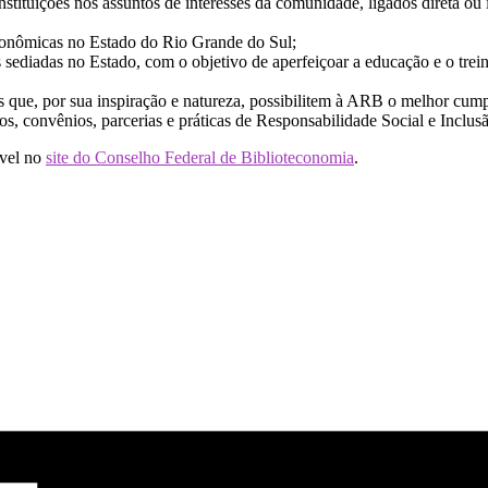
nstituições nos assuntos de interesses da comunidade, ligados direta ou
econômicas no Estado do Rio Grande do Sul;
 sediadas no Estado, com o objetivo de aperfeiçoar a educação e o trei
 que, por sua inspiração e natureza, possibilitem à ARB o melhor cump
os, convênios, parcerias e práticas de Responsabilidade Social e Inclusã
ível no
site do Conselho Federal de Biblioteconomia
.