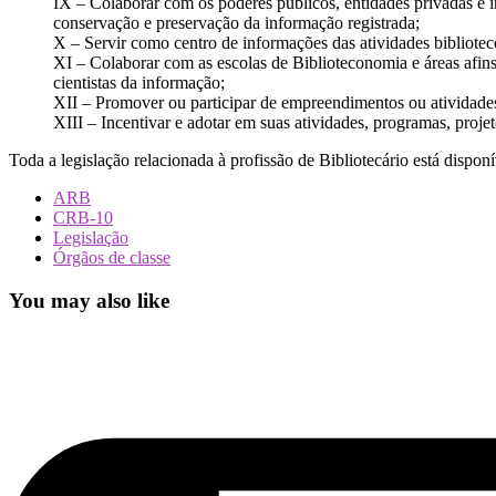
IX – Colaborar com os poderes públicos, entidades privadas e i
conservação e preservação da informação registrada;
X – Servir como centro de informações das atividades bibliot
XI – Colaborar com as escolas de Biblioteconomia e áreas afins
cientistas da informação;
XII – Promover ou participar de empreendimentos ou atividades
XIII – Incentivar e adotar em suas atividades, programas, projet
Toda a legislação relacionada à profissão de Bibliotecário está dispon
ARB
CRB-10
Legislação
Órgãos de classe
You may also like