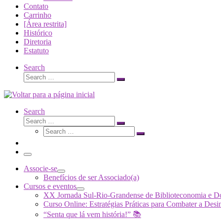
Contato
Carrinho
[Área restrita]
Histórico
Diretoria
Estatuto
Search
Search
Search
…
Search
Search
Search
Search
…
Search
…
Menu
Associe-se
Benefícios de ser Associado(a)
Cursos e eventos
XX Jornada Sul-Rio-Grandense de Biblioteconomia e 
Curso Online: Estratégias Práticas para Combater a 
“Senta que lá vem história!” 📚