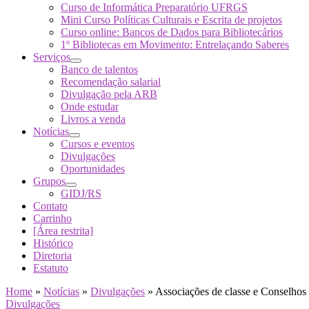
Curso de Informática Preparatório UFRGS
Mini Curso Políticas Culturais e Escrita de projetos
Curso online: Bancos de Dados para Bibliotecários
1º Bibliotecas em Movimento: Entrelaçando Saberes
Serviços
Banco de talentos
Recomendação salarial
Divulgação pela ARB
Onde estudar
Livros a venda
Notícias
Cursos e eventos
Divulgações
Oportunidades
Grupos
GIDJ/RS
Contato
Carrinho
[Área restrita]
Histórico
Diretoria
Estatuto
Home
»
Notícias
»
Divulgações
»
Associações de classe e Conselhos R
Divulgações