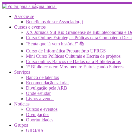
Skip
to
content
Associe-se
Benefícios de ser Associado(a)
Cursos e eventos
XX Jornada Sul-Rio-Grandense de Biblioteconomia e 
Curso Online: Estratégias Práticas para Combater a 
“Senta que lá vem história!” 📚
Curso de Informática Preparatório UFRGS
Mini Curso Políticas Culturais e Escrita de projetos
Curso online: Bancos de Dados para Bibliotecários
1º Bibliotecas em Movimento: Entrelaçando Saberes
Serviços
Banco de talentos
Recomendação salarial
Divulgação pela ARB
Onde estudar
Livros a venda
Notícias
Cursos e eventos
Divulgações
Oportunidades
Grupos
GIDJ/RS