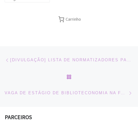
Carrinho
Navegação do post
Previous post
[DIVULGAÇÃO] LISTA DE NORMATIZADORES PARA DIVULGAÇÃO EM FACULDADE
BACK TO POST LIST
Ne
VAGA DE ESTÁGIO DE BIBLIOTECONOMIA NA FADERGS
PARCEIROS