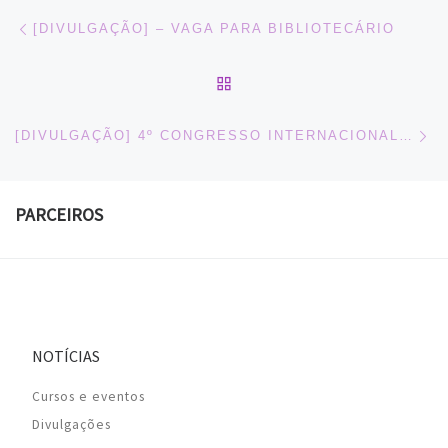
Navegação do post
Previous post
[DIVULGAÇÃO] – VAGA PARA BIBLIOTECÁRIO
BACK TO POST LIST
Ne
[DIVULGAÇÃO] 4º CONGRESSO INTERNACIONAL CBL DO LIVRO DIGITAL
PARCEIROS
NOTÍCIAS
Cursos e eventos
Divulgações