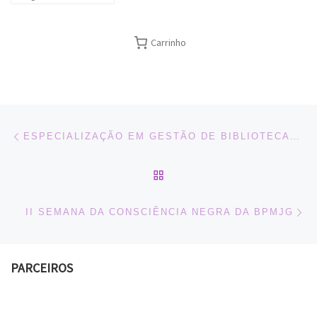
Carrinho
Navegação do post
Previous post
ESPECIALIZAÇÃO EM GESTÃO DE BIBLIOTECAS ESCOLARES À DISTÂNCIA – UFSC
BACK TO POST LIST
Ne
II SEMANA DA CONSCIÊNCIA NEGRA DA BPMJG
PARCEIROS