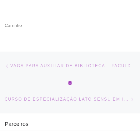
Carrinho
Navegação do post
Previous post
VAGA PARA AUXILIAR DE BIBLIOTECA – FACULDADE EM PORTO ALEGRE
BACK TO POST LIST
Ne
CURSO DE ESPECIALIZAÇÃO LATO SENSU EM INFORMAÇÃO CIENTÍFICA E TECNOLÓGICA EM SAÚDE (ICTS/ICICT/FIOCRUZ)
Parceiros