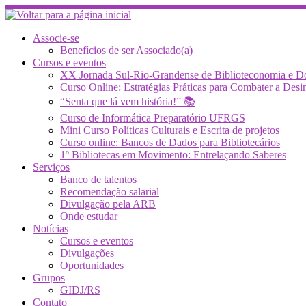
Skip
to
content
Associe-se
Benefícios de ser Associado(a)
Cursos e eventos
XX Jornada Sul-Rio-Grandense de Biblioteconomia e 
Curso Online: Estratégias Práticas para Combater a 
“Senta que lá vem história!” 📚
Curso de Informática Preparatório UFRGS
Mini Curso Políticas Culturais e Escrita de projetos
Curso online: Bancos de Dados para Bibliotecários
1º Bibliotecas em Movimento: Entrelaçando Saberes
Serviços
Banco de talentos
Recomendação salarial
Divulgação pela ARB
Onde estudar
Notícias
Cursos e eventos
Divulgações
Oportunidades
Grupos
GIDJ/RS
Contato