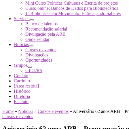
Mini Curso Políticas Culturais e Escrita de projetos
Curso online: Bancos de Dados para Bibliotecários
1º Bibliotecas em Movimento: Entrelaçando Saberes
Serviços
Banco de talentos
Recomendação salarial
Divulgação pela ARB
Onde estudar
Notícias
Cursos e eventos
Divulgações
Oportunidades
Grupos
GIDJ/RS
Contato
Carrinho
[Área restrita]
Histórico
Diretoria
Estatuto
Home
»
Notícias
»
Cursos e eventos
»
Aniversário 62 anos ARB – P
Cursos e eventos
Aniversário 62 anos ARB – Programação 