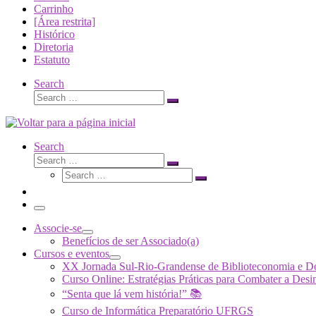
Carrinho
[Área restrita]
Histórico
Diretoria
Estatuto
Search
Search
Search
…
Search
Search
Search
Search
…
Search
…
Menu
Associe-se
Benefícios de ser Associado(a)
Cursos e eventos
XX Jornada Sul-Rio-Grandense de Biblioteconomia e 
Curso Online: Estratégias Práticas para Combater a 
“Senta que lá vem história!” 📚
Curso de Informática Preparatório UFRGS