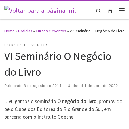
Skip to content
Search
Me
Home
»
Notícias
»
Cursos e eventos
»
VI Seminário O Negócio do Livro
CURSOS E EVENTOS
VI Seminário O Negócio
do Livro
Publicado
8 de agosto de 2014
-
Updated
1 de abril de 2020
Divulgamos o seminário
O negócio do livro
, promovido
pelo Clube dos Editores do Rio Grande do Sul, em
parceria com o Instituto Goethe.