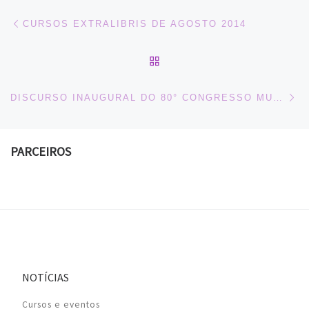
Navegação do post
Previous post
CURSOS EXTRALIBRIS DE AGOSTO 2014
BACK TO POST LIST
Ne
DISCURSO INAUGURAL DO 80° CONGRESSO MUNDIAL DA IFLA
PARCEIROS
NOTÍCIAS
Cursos e eventos