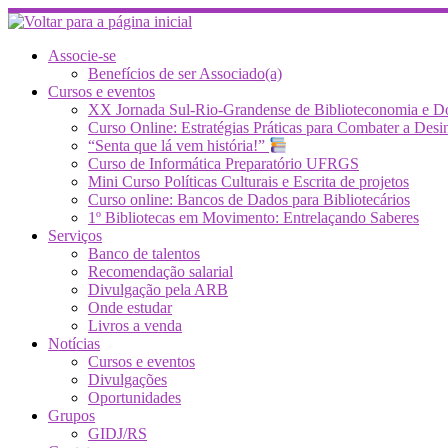
Skip
to
content
Associe-se
Benefícios de ser Associado(a)
Cursos e eventos
XX Jornada Sul-Rio-Grandense de Biblioteconomia e 
Curso Online: Estratégias Práticas para Combater a 
“Senta que lá vem história!”
Curso de Informática Preparatório UFRGS
Mini Curso Políticas Culturais e Escrita de projetos
Curso online: Bancos de Dados para Bibliotecários
1º Bibliotecas em Movimento: Entrelaçando Saberes
Serviços
Banco de talentos
Recomendação salarial
Divulgação pela ARB
Onde estudar
Livros a venda
Notícias
Cursos e eventos
Divulgações
Oportunidades
Grupos
GIDJ/RS