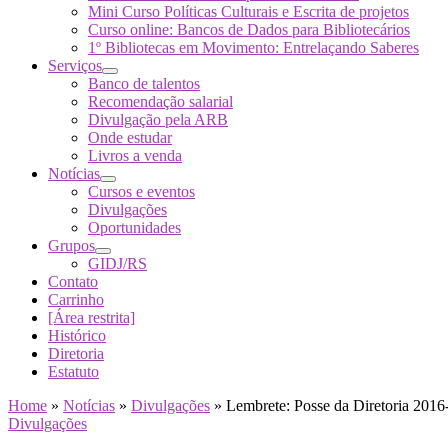
Mini Curso Políticas Culturais e Escrita de projetos
Curso online: Bancos de Dados para Bibliotecários
1º Bibliotecas em Movimento: Entrelaçando Saberes
Serviços
Banco de talentos
Recomendação salarial
Divulgação pela ARB
Onde estudar
Livros a venda
Notícias
Cursos e eventos
Divulgações
Oportunidades
Grupos
GIDJ/RS
Contato
Carrinho
[Área restrita]
Histórico
Diretoria
Estatuto
Home
»
Notícias
»
Divulgações
»
Lembrete: Posse da Diretoria 201
Divulgações