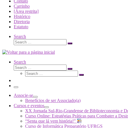
Contato
Carrinho
[Área restrita]
Histórico
Diretoria
Estatuto
Search
Search
Search
…
Search
Search
Search
Search
…
Search
…
Menu
Associe-se
Benefícios de ser Associado(a)
Cursos e eventos
XX Jornada Sul-Rio-Grandense de Biblioteconomia e 
Curso Online: Estratégias Práticas para Combater a 
“Senta que lá vem história!”
Curso de Informática Preparatório UFRGS