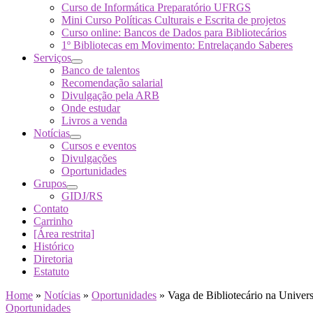
Curso de Informática Preparatório UFRGS
Mini Curso Políticas Culturais e Escrita de projetos
Curso online: Bancos de Dados para Bibliotecários
1º Bibliotecas em Movimento: Entrelaçando Saberes
Serviços
Banco de talentos
Recomendação salarial
Divulgação pela ARB
Onde estudar
Livros a venda
Notícias
Cursos e eventos
Divulgações
Oportunidades
Grupos
GIDJ/RS
Contato
Carrinho
[Área restrita]
Histórico
Diretoria
Estatuto
Home
»
Notícias
»
Oportunidades
»
Vaga de Bibliotecário na Univer
Oportunidades