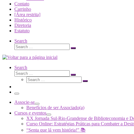
Contato
Carrinho
[Área restrita]
Histórico
Diretoria
Estatuto
Search
Search
Search
…
Search
Search
Search
Search
…
Search
…
Menu
Associe-se
Benefícios de ser Associado(a)
Cursos e eventos
XX Jornada Sul-Rio-Grandense de Biblioteconomia e 
Curso Online: Estratégias Práticas para Combater a 
“Senta que lá vem história!” 📚