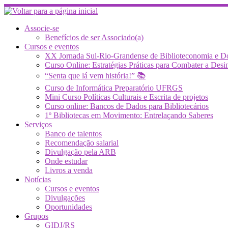
Skip
to
content
Associe-se
Benefícios de ser Associado(a)
Cursos e eventos
XX Jornada Sul-Rio-Grandense de Biblioteconomia e 
Curso Online: Estratégias Práticas para Combater a 
“Senta que lá vem história!” 📚
Curso de Informática Preparatório UFRGS
Mini Curso Políticas Culturais e Escrita de projetos
Curso online: Bancos de Dados para Bibliotecários
1º Bibliotecas em Movimento: Entrelaçando Saberes
Serviços
Banco de talentos
Recomendação salarial
Divulgação pela ARB
Onde estudar
Livros a venda
Notícias
Cursos e eventos
Divulgações
Oportunidades
Grupos
GIDJ/RS