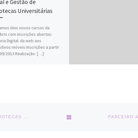
tal e Gestão de
iotecas Universitárias
amos dois novos cursos da
ibris com inscrições abertas:
ria Digital: da web aos
itivos móveis Inscrições a partir
09/2013 Realização: […]
BACK TO POST LIST
49ª REUNIÃO DO FÓRUM PELA MELHORIA DAS BIBLIOTECAS ESCOLARES E PÚBLICAS