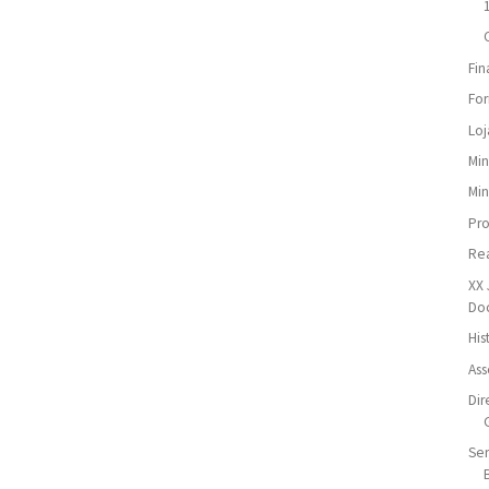
Fin
For
Loj
Min
Min
Pr
Re
XX 
Do
His
Ass
Dir
Ser