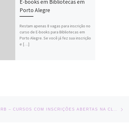
E-books em Bibliotecas em
Porto Alegre
Restam apenas 8 vagas para inscrição no
curso de E-books para Bibliotecas em
Porto Alegre. Se você já fez sua inscrição
e […]
Ne
PARCEIRO ARB – CURSOS COM INSCRIÇÕES ABERTAS NA CLASS CURSOS – DESCONTO PARA ASSOCIADOS