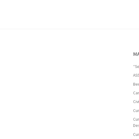
MA
“Se
AS
Ben
Car
Ci
Cur
Cur
De
Cur