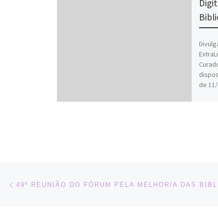
Digi
Bibl
Divulg
ExtraL
Curado
dispos
de 11/
Navegação do post
Previous post