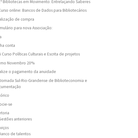
1º Bibliotecas em Movimento: Entrelaçando Saberes
Curso online: Bancos de Dados para Bibliotecários
alização de compra
mulário para nova Associação:
a
ha conta
i Curso Políticas Culturais e Escrita de projetos
omo Novembro 20%
alize o pagamento da anuidade
Jornada Sul-Rio-Grandense de Biblioteconomia e
cumentação
tórico
ocie-se
etoria
Gestões anteriores
viços
Banco de talentos