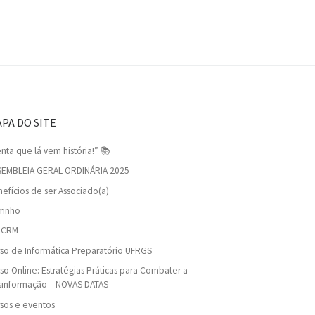
PA DO SITE
nta que lá vem história!” 📚
SEMBLEIA GERAL ORDINÁRIA 2025
efícios de ser Associado(a)
rinho
viCRM
so de Informática Preparatório UFRGS
so Online: Estratégias Práticas para Combater a
sinformação – NOVAS DATAS
sos e eventos