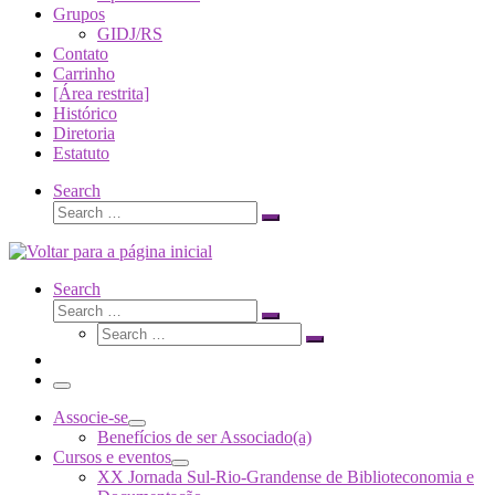
Grupos
GIDJ/RS
Contato
Carrinho
[Área restrita]
Histórico
Diretoria
Estatuto
Search
Search
Search
…
Search
Search
Search
Search
…
Search
…
Menu
Associe-se
Benefícios de ser Associado(a)
Cursos e eventos
XX Jornada Sul-Rio-Grandense de Biblioteconomia e