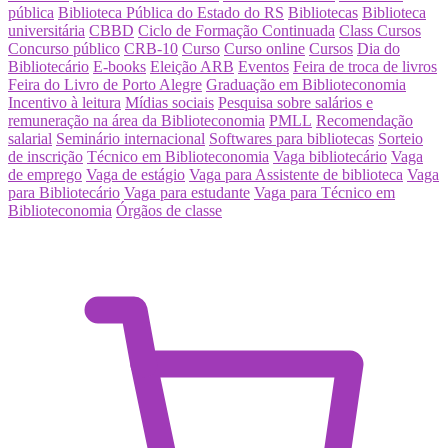
pública
Biblioteca Pública do Estado do RS
Bibliotecas
Biblioteca
universitária
CBBD
Ciclo de Formação Continuada
Class Cursos
Concurso público
CRB-10
Curso
Curso online
Cursos
Dia do
Bibliotecário
E-books
Eleição ARB
Eventos
Feira de troca de livros
Feira do Livro de Porto Alegre
Graduação em Biblioteconomia
Incentivo à leitura
Mídias sociais
Pesquisa sobre salários e
remuneração na área da Biblioteconomia
PMLL
Recomendação
salarial
Seminário internacional
Softwares para bibliotecas
Sorteio
de inscrição
Técnico em Biblioteconomia
Vaga bibliotecário
Vaga
de emprego
Vaga de estágio
Vaga para Assistente de biblioteca
Vaga
para Bibliotecário
Vaga para estudante
Vaga para Técnico em
Biblioteconomia
Órgãos de classe