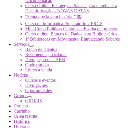
Documentação
Curso Online: Estratégias Práticas para Combater a
Desinformação – NOVAS DATAS
“Senta que lá vem história!” 📚
Curso de Informática Preparatório UFRGS
Mini Curso Políticas Culturais e Escrita de projetos
Curso online: Bancos de Dados para Bibliotecários
1º Bibliotecas em Movimento: Entrelaçando Saberes
Serviços
Banco de talentos
Recomendação salarial
Divulgação pela ARB
Onde estudar
Livros a venda
Notícias
Cursos e eventos
Divulgações
Oportunidades
Grupos
GIDJ/RS
Contato
Carrinho
[Área restrita]
Histórico
Diretoria