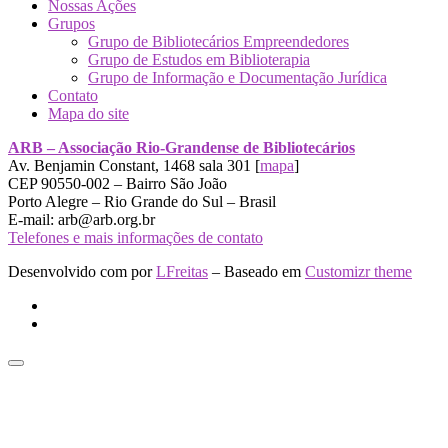
Nossas Ações
Grupos
Grupo de Bibliotecários Empreendedores
Grupo de Estudos em Biblioterapia
Grupo de Informação e Documentação Jurídica
Contato
Mapa do site
ARB – Associação Rio-Grandense de Bibliotecários
Av. Benjamin Constant, 1468 sala 301 [
mapa
]
CEP 90550-002 – Bairro São João
Porto Alegre – Rio Grande do Sul – Brasil
E-mail: arb@arb.org.br
Telefones e mais informações de contato
Desenvolvido com
por
LFreitas
– Baseado em
Customizr theme