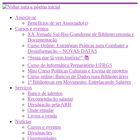
Skip
to
content
Associe-se
Benefícios de ser Associado(a)
Cursos e eventos
XX Jornada Sul-Rio-Grandense de Biblioteconomia e
Documentação
Curso Online: Estratégias Práticas para Combater a
Desinformação – NOVAS DATAS
“Senta que lá vem história!” 📚
Curso de Informática Preparatório UFRGS
Mini Curso Políticas Culturais e Escrita de projetos
Curso online: Bancos de Dados para Bibliotecários
1º Bibliotecas em Movimento: Entrelaçando Saberes
Serviços
Banco de talentos
Recomendação salarial
Divulgação pela ARB
Onde estudar
Livros a venda
Notícias
Cursos e eventos
Divulgações
Oportunidades