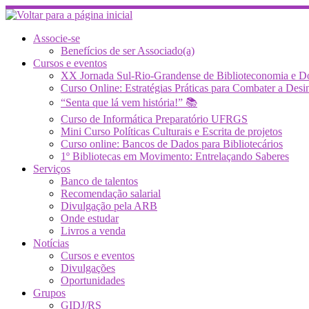
Skip
to
content
Associe-se
Benefícios de ser Associado(a)
Cursos e eventos
XX Jornada Sul-Rio-Grandense de Biblioteconomia e 
Curso Online: Estratégias Práticas para Combater a 
“Senta que lá vem história!” 📚
Curso de Informática Preparatório UFRGS
Mini Curso Políticas Culturais e Escrita de projetos
Curso online: Bancos de Dados para Bibliotecários
1º Bibliotecas em Movimento: Entrelaçando Saberes
Serviços
Banco de talentos
Recomendação salarial
Divulgação pela ARB
Onde estudar
Livros a venda
Notícias
Cursos e eventos
Divulgações
Oportunidades
Grupos
GIDJ/RS