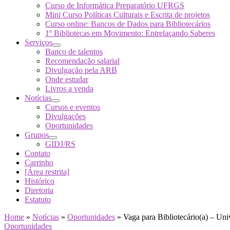
Curso de Informática Preparatório UFRGS
Mini Curso Políticas Culturais e Escrita de projetos
Curso online: Bancos de Dados para Bibliotecários
1º Bibliotecas em Movimento: Entrelaçando Saberes
Serviços
Banco de talentos
Recomendação salarial
Divulgação pela ARB
Onde estudar
Livros a venda
Notícias
Cursos e eventos
Divulgações
Oportunidades
Grupos
GIDJ/RS
Contato
Carrinho
[Área restrita]
Histórico
Diretoria
Estatuto
Home
»
Notícias
»
Oportunidades
»
Vaga para Bibliotecário(a) – Uni
Oportunidades