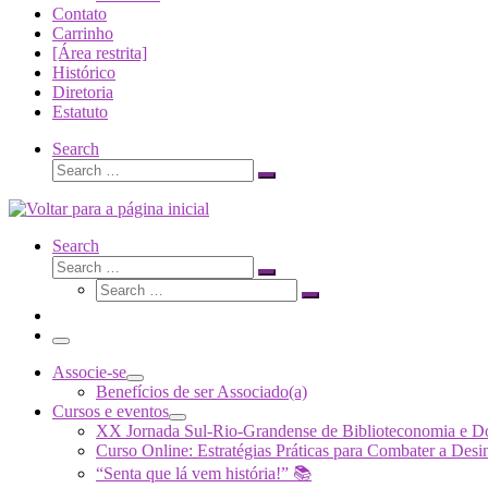
Contato
Carrinho
[Área restrita]
Histórico
Diretoria
Estatuto
Search
Search
Search
…
Search
Search
Search
Search
…
Search
…
Menu
Associe-se
Benefícios de ser Associado(a)
Cursos e eventos
XX Jornada Sul-Rio-Grandense de Biblioteconomia e 
Curso Online: Estratégias Práticas para Combater a 
“Senta que lá vem história!” 📚