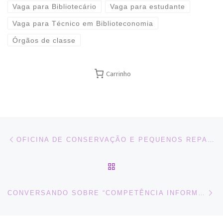
Vaga para Bibliotecário
Vaga para estudante
Vaga para Técnico em Biblioteconomia
Órgãos de classe
Carrinho
Navegação do post
Previous post
OFICINA DE CONSERVAÇÃO E PEQUENOS REPAROS EM LIVROS – 26/11 – INSCRIÇÕES ENCERRADAS
BACK TO POST LIST
Ne
CONVERSANDO SOBRE “COMPETÊNCIA INFORMACIONAL E MIDIÁTICA”, 04/11, EM SP