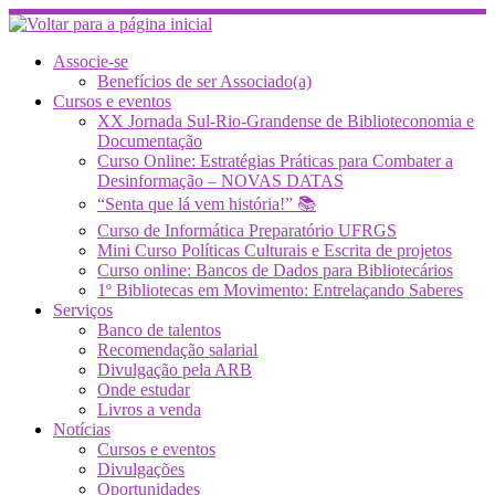
Skip
to
content
Associe-se
Benefícios de ser Associado(a)
Cursos e eventos
XX Jornada Sul-Rio-Grandense de Biblioteconomia e
Documentação
Curso Online: Estratégias Práticas para Combater a
Desinformação – NOVAS DATAS
“Senta que lá vem história!” 📚
Curso de Informática Preparatório UFRGS
Mini Curso Políticas Culturais e Escrita de projetos
Curso online: Bancos de Dados para Bibliotecários
1º Bibliotecas em Movimento: Entrelaçando Saberes
Serviços
Banco de talentos
Recomendação salarial
Divulgação pela ARB
Onde estudar
Livros a venda
Notícias
Cursos e eventos
Divulgações
Oportunidades