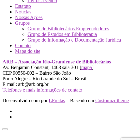
Livros a venda
Estatuto
Notícias
Nossas Ações
Grupos
Grupo de Bibliotecários Empreendedores
Grupo de Estudos em Biblioterapia
Grupo de Informação e Documentação Jurídica
Contato
Mapa do site
ARB – Associação Rio-Grandense de Bibliotecários
Av. Benjamin Constant, 1468 sala 301 [
mapa
]
CEP 90550-002 – Bairro São João
Porto Alegre – Rio Grande do Sul – Brasil
E-mail: arb@arb.org.br
Telefones e mais informações de contato
Desenvolvido com
por
LFreitas
– Baseado em
Customizr theme