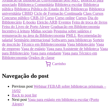
Avaliação de Bibliotecas Universitárias pelo MEC
Benefício para
associado
Biblioteca Comunitária
Biblioteca escolar
Biblioteca
pública
Biblioteca Pública do Estado do RS
Bibliotecas
Biblioteca
universitária
CBBD
Ciclo de Formação Continuada
Class Cursos
Concurso público
CRB-10
Curso
Curso online
Cursos
Dia do
Bibliotecário
E-books
Eleição ARB
Eventos
Feira de troca de livros
Feira do Livro de Porto Alegre
Graduação em Biblioteconomia
Incentivo à leitura
Mídias sociais
Pesquisa sobre salários e
remuneração na área da Biblioteconomia
PMLL
Recomendação
salarial
Seminário internacional
Softwares para bibliotecas
Sorteio
de inscrição
Técnico em Biblioteconomia
Vaga bibliotecário
Vaga
de emprego
Vaga de estágio
Vaga para Assistente de biblioteca
Vaga
para Bibliotecário
Vaga para estudante
Vaga para Técnico em
Biblioteconomia
Órgãos de classe
Carrinho
Navegação do post
Previous post
Webinar FEBAB sobre bibliotecas prisionais –
16/02
Back to post list
Next post
Vaga para estágio em biblioteca escolar (Porto
Alegre)