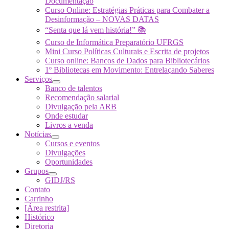
Documentação
Curso Online: Estratégias Práticas para Combater a
Desinformação – NOVAS DATAS
“Senta que lá vem história!” 📚
Curso de Informática Preparatório UFRGS
Mini Curso Políticas Culturais e Escrita de projetos
Curso online: Bancos de Dados para Bibliotecários
1º Bibliotecas em Movimento: Entrelaçando Saberes
Serviços
Banco de talentos
Recomendação salarial
Divulgação pela ARB
Onde estudar
Livros a venda
Notícias
Cursos e eventos
Divulgações
Oportunidades
Grupos
GIDJ/RS
Contato
Carrinho
[Área restrita]
Histórico
Diretoria