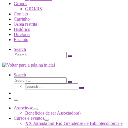
Grupos
GIDJ/RS
Contato
Carrinho
[Área restrita]
Histórico
Diretoria
Estatuto
Search
Search
Search
…
Search
Search
Search
Search
…
Search
…
Menu
Associe-se
Benefícios de ser Associado(a)
Cursos e eventos
XX Jornada Sul-Rio-Grandense de Biblioteconomia e