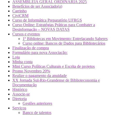
ASSEMBLEIA GERAL ORDINÁRIA 2025
Benefícios de ser Associado(a)
Carrinho
CiviCRM
Curso de Informática Preparatório UFRGS
Curso Online: Estratégias Práticas para Combater a
Desinformação – NOVAS DATAS
Cursos e eventos
1º Bibliotecas em Movimento: Entrelaçando Saberes
Curso online: Bancos de Dados para Bibliotecários
Finalização de compra
Formulário para nova Associação:
Loja
Minha conta
Mini Curso Políticas Culturais e Escrita de projetos
Promo Novembro 20%
Realize o pagamento da anuidade
XX Jornada Sul-Rio-Grandense de Biblioteconomia e
Documentação
Histórico
Associe-se
Diretoria
Gestões anteriores
Serviços
Banco de talentos