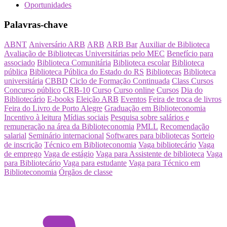
Oportunidades
Palavras-chave
ABNT
Aniversário ARB
ARB
ARB Bar
Auxiliar de Biblioteca
Avaliação de Bibliotecas Universitárias pelo MEC
Benefício para
associado
Biblioteca Comunitária
Biblioteca escolar
Biblioteca
pública
Biblioteca Pública do Estado do RS
Bibliotecas
Biblioteca
universitária
CBBD
Ciclo de Formação Continuada
Class Cursos
Concurso público
CRB-10
Curso
Curso online
Cursos
Dia do
Bibliotecário
E-books
Eleição ARB
Eventos
Feira de troca de livros
Feira do Livro de Porto Alegre
Graduação em Biblioteconomia
Incentivo à leitura
Mídias sociais
Pesquisa sobre salários e
remuneração na área da Biblioteconomia
PMLL
Recomendação
salarial
Seminário internacional
Softwares para bibliotecas
Sorteio
de inscrição
Técnico em Biblioteconomia
Vaga bibliotecário
Vaga
de emprego
Vaga de estágio
Vaga para Assistente de biblioteca
Vaga
para Bibliotecário
Vaga para estudante
Vaga para Técnico em
Biblioteconomia
Órgãos de classe