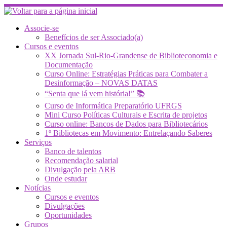
Skip
to
content
Associe-se
Benefícios de ser Associado(a)
Cursos e eventos
XX Jornada Sul-Rio-Grandense de Biblioteconomia e
Documentação
Curso Online: Estratégias Práticas para Combater a
Desinformação – NOVAS DATAS
“Senta que lá vem história!” 📚
Curso de Informática Preparatório UFRGS
Mini Curso Políticas Culturais e Escrita de projetos
Curso online: Bancos de Dados para Bibliotecários
1º Bibliotecas em Movimento: Entrelaçando Saberes
Serviços
Banco de talentos
Recomendação salarial
Divulgação pela ARB
Onde estudar
Notícias
Cursos e eventos
Divulgações
Oportunidades
Grupos