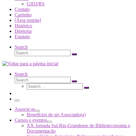
GIDJ/RS
Contato
Carrinho
[Área restrita]
Histórico
Diretoria
Estatuto
Search
Search
Search
…
Search
Search
Search
Search
…
Search
…
Menu
Associe-se
Benefícios de ser Associado(a)
Cursos e eventos
XX Jornada Sul-Rio-Grandense de Biblioteconomia e
Documentação