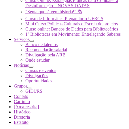
Curso Online: Estratégias Práticas para Combater a
Desinformação – NOVAS DATAS
“Senta que lá vem história!” 📚
Curso de Informática Preparatório UFRGS
Mini Curso Políticas Culturais e Escrita de projetos
Curso online: Bancos de Dados para Bibliotecários
1º Bibliotecas em Movimento: Entrelaçando Saberes
Serviços
Banco de talentos
Recomendação salarial
Divulgação pela ARB
Onde estudar
Notícias
Cursos e eventos
Divulgações
Oportunidades
Grupos
GIDJ/RS
Contato
Carrinho
[Área restrita]
Histórico
Diretoria
Estatuto