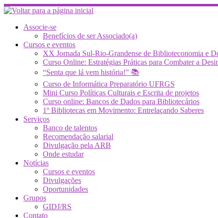
Skip
to
content
Associe-se
Benefícios de ser Associado(a)
Cursos e eventos
XX Jornada Sul-Rio-Grandense de Biblioteconomia e 
Curso Online: Estratégias Práticas para Combater a 
“Senta que lá vem história!” 📚
Curso de Informática Preparatório UFRGS
Mini Curso Políticas Culturais e Escrita de projetos
Curso online: Bancos de Dados para Bibliotecários
1º Bibliotecas em Movimento: Entrelaçando Saberes
Serviços
Banco de talentos
Recomendação salarial
Divulgação pela ARB
Onde estudar
Notícias
Cursos e eventos
Divulgações
Oportunidades
Grupos
GIDJ/RS
Contato