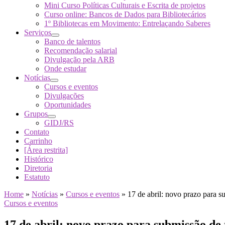
Mini Curso Políticas Culturais e Escrita de projetos
Curso online: Bancos de Dados para Bibliotecários
1º Bibliotecas em Movimento: Entrelaçando Saberes
Serviços
Banco de talentos
Recomendação salarial
Divulgação pela ARB
Onde estudar
Notícias
Cursos e eventos
Divulgações
Oportunidades
Grupos
GIDJ/RS
Contato
Carrinho
[Área restrita]
Histórico
Diretoria
Estatuto
Home
»
Notícias
»
Cursos e eventos
»
17 de abril: novo prazo para
Cursos e eventos
17 de abril: novo prazo para submissão d