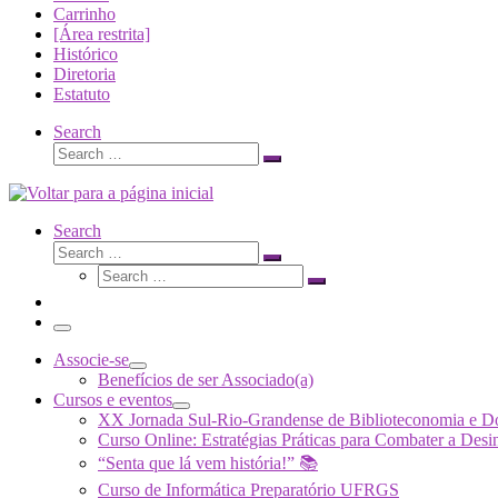
Carrinho
[Área restrita]
Histórico
Diretoria
Estatuto
Search
Search
Search
…
Search
Search
Search
Search
…
Search
…
Menu
Associe-se
Benefícios de ser Associado(a)
Cursos e eventos
XX Jornada Sul-Rio-Grandense de Biblioteconomia e 
Curso Online: Estratégias Práticas para Combater a 
“Senta que lá vem história!” 📚
Curso de Informática Preparatório UFRGS