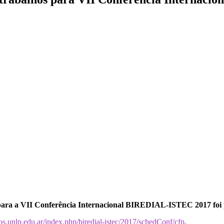
para a VII Conferência Internacional BIREDIAL-ISTEC 2017 foi p
s.unlp.edu.ar/index.php/biredial-istec/2017/schedConf/cfp
.