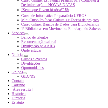
Curso Online: Estratégias Práticas para Combater a
Desinformação – NOVAS DATAS
“Senta que lá vem história!” 📚
Curso de Informática Preparatório UFRGS
Mini Curso Políticas Culturais e Escrita de projetos
Curso online: Bancos de Dados para Bibliotecários
1º Bibliotecas em Movimento: Entrelaçando Saberes
Serviços
Banco de talentos
Recomendação salarial
Divulgação pela ARB
Onde estudar
Notícias
Cursos e eventos
Divulgações
Oportunidades
Grupos
GIDJ/RS
Contato
Carrinho
[Área restrita]
Histórico
Diretoria
Estatuto