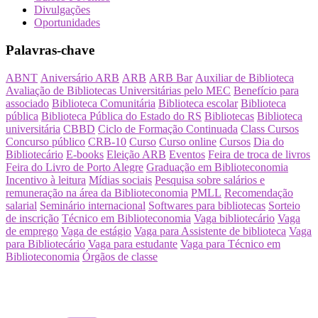
Divulgações
Oportunidades
Palavras-chave
ABNT
Aniversário ARB
ARB
ARB Bar
Auxiliar de Biblioteca
Avaliação de Bibliotecas Universitárias pelo MEC
Benefício para
associado
Biblioteca Comunitária
Biblioteca escolar
Biblioteca
pública
Biblioteca Pública do Estado do RS
Bibliotecas
Biblioteca
universitária
CBBD
Ciclo de Formação Continuada
Class Cursos
Concurso público
CRB-10
Curso
Curso online
Cursos
Dia do
Bibliotecário
E-books
Eleição ARB
Eventos
Feira de troca de livros
Feira do Livro de Porto Alegre
Graduação em Biblioteconomia
Incentivo à leitura
Mídias sociais
Pesquisa sobre salários e
remuneração na área da Biblioteconomia
PMLL
Recomendação
salarial
Seminário internacional
Softwares para bibliotecas
Sorteio
de inscrição
Técnico em Biblioteconomia
Vaga bibliotecário
Vaga
de emprego
Vaga de estágio
Vaga para Assistente de biblioteca
Vaga
para Bibliotecário
Vaga para estudante
Vaga para Técnico em
Biblioteconomia
Órgãos de classe