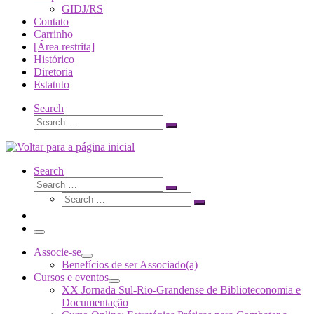
GIDJ/RS
Contato
Carrinho
[Área restrita]
Histórico
Diretoria
Estatuto
Search
Search
Search
…
Search
Search
Search
Search
…
Search
…
Menu
Associe-se
Benefícios de ser Associado(a)
Cursos e eventos
XX Jornada Sul-Rio-Grandense de Biblioteconomia e
Documentação