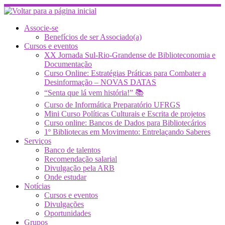
Skip
to
content
Associe-se
Benefícios de ser Associado(a)
Cursos e eventos
XX Jornada Sul-Rio-Grandense de Biblioteconomia e
Documentação
Curso Online: Estratégias Práticas para Combater a
Desinformação – NOVAS DATAS
“Senta que lá vem história!” 📚
Curso de Informática Preparatório UFRGS
Mini Curso Políticas Culturais e Escrita de projetos
Curso online: Bancos de Dados para Bibliotecários
1º Bibliotecas em Movimento: Entrelaçando Saberes
Serviços
Banco de talentos
Recomendação salarial
Divulgação pela ARB
Onde estudar
Notícias
Cursos e eventos
Divulgações
Oportunidades
Grupos