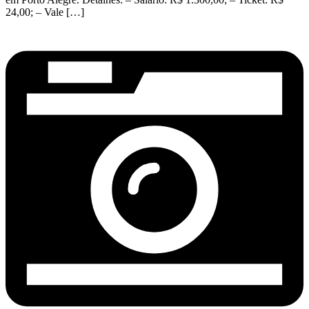
24,00; – Vale […]