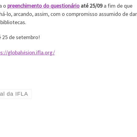
ra o
preenchimento do questionário
até 25/09
a fim de que
á-lo, arcando, assim, com o compromisso assumido de dar
 bibliotecas.
é 25 de setembro!
s://globalvision.ifla.org/
al da IFLA