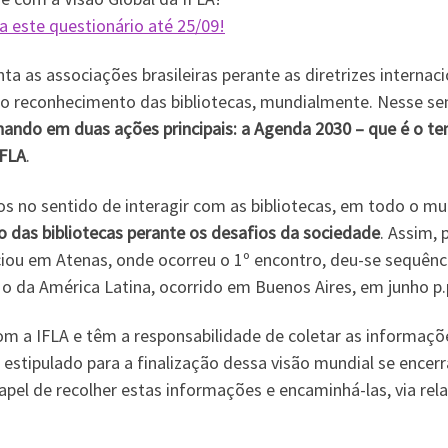
a este questionário até 25/09!
nta as associações brasileiras perante as diretrizes internac
o reconhecimento das bibliotecas, mundialmente. Nesse se
lhando em duas ações principais: a Agenda 2030 – que é o t
IFLA
.
ços no sentido de interagir com as bibliotecas, em todo o mu
 das bibliotecas perante os desafios da sociedade
. Assim, 
ciou em Atenas, onde ocorreu o 1º encontro, deu-se sequênc
, o da América Latina, ocorrido em Buenos Aires, em junho p.
m a IFLA e têm a responsabilidade de coletar as informaçõ
o estipulado para a finalização dessa visão mundial se encer
apel de recolher estas informações e encaminhá-las, via rela