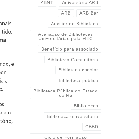
ABNT
Aniversário ARB
ARB
ARB Bar
ionais
Auxiliar de Biblioteca
ntido,
Avaliação de Bibliotecas
Universitárias pelo MEC
ema
Benefício para associado
Biblioteca Comunitária
ndo, e
Biblioteca escolar
por
ia a
Biblioteca pública
p.
Biblioteca Pública do Estado
do RS
es
Bibliotecas
ra em
Biblioteca universitária
tório,
CBBD
Ciclo de Formação