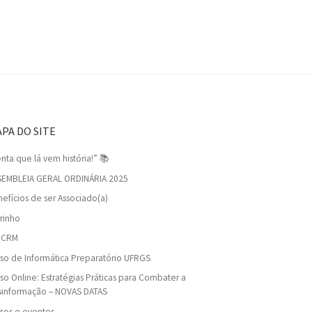
PA DO SITE
nta que lá vem história!” 📚
SEMBLEIA GERAL ORDINÁRIA 2025
efícios de ser Associado(a)
rinho
viCRM
so de Informática Preparatório UFRGS
so Online: Estratégias Práticas para Combater a
sinformação – NOVAS DATAS
sos e eventos