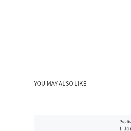
YOU MAY ALSO LIKE
Publi
II J