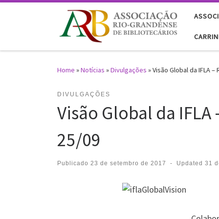
Skip to content
ASSOCI
CARRI
Home
»
Notícias
»
Divulgações
»
Visão Global da IFLA –
DIVULGAÇÕES
Visão Global da IFLA
25/09
Publicado
23 de setembro de 2017
-
Updated
31 d
Colabor