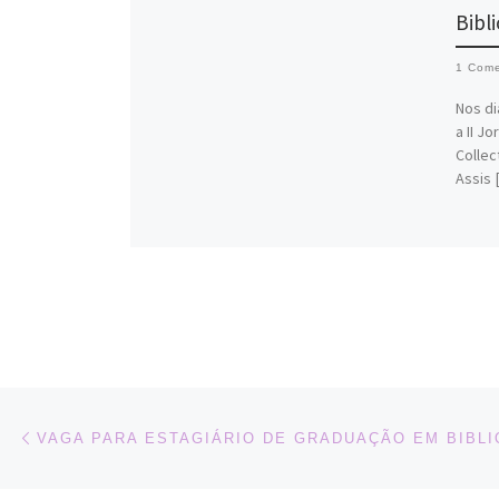
Bibl
1 Come
Nos di
a II J
Collec
Assis 
Navegação do post
Previous post