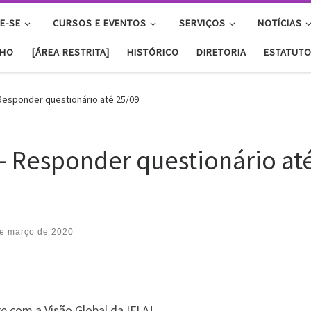
E-SE
CURSOS E EVENTOS
SERVIÇOS
NOTÍCIAS
NHO
[ÁREA RESTRITA]
HISTÓRICO
DIRETORIA
ESTATUT
 Responder questionário até 25/09
 – Responder questionário at
e março de 2020
e com a Visão Global da IFLA!