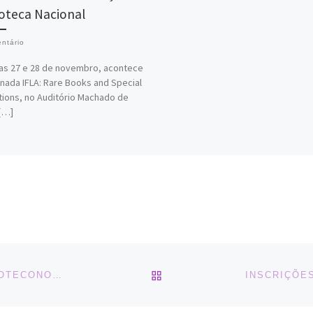
ioteca Nacional
ntário
as 27 e 28 de novembro, acontece
ornada IFLA: Rare Books and Special
tions, no Auditório Machado de
[…]
BACK TO POST LIST
VAGA PARA ESTAGIÁRIO DE GRADUAÇÃO EM BIBLIOTECONOMIA FACTUM