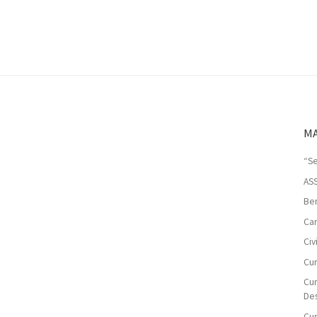
MA
“Se
AS
Ben
Car
Ci
Cur
Cur
De
Cur