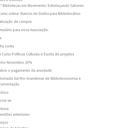
1º Bibliotecas em Movimento: Entrelaçando Saberes
Curso online: Bancos de Dados para Bibliotecários
alização de compra
mulário para nova Associação:
a
ha conta
i Curso Políticas Culturais e Escrita de projetos
omo Novembro 20%
alize o pagamento da anuidade
Jornada Sul-Rio-Grandense de Biblioteconomia e
cumentação
tórico
ocie-se
etoria
Gestões anteriores
viços