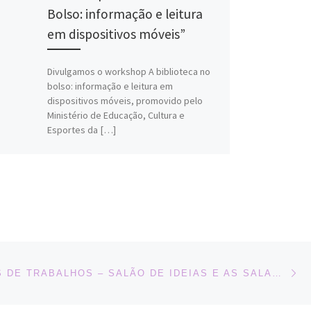
Bolso: informação e leitura
em dispositivos móveis”
Divulgamos o workshop A biblioteca no
bolso: informação e leitura em
dispositivos móveis, promovido pelo
Ministério de Educação, Cultura e
Esportes da […]
Ne
INSCRIÇÕES DE TRABALHOS – SALÃO DE IDEIAS E AS SALAS DE COMPARTILHAMENTO – VI SEMINÁRIO INTERNACIONAL O PAPEL DA BIBLIOTECA E DA LEITURA NO DESENVOLVIMENTO DA SOCIEDADE