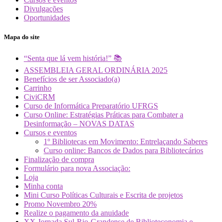
Divulgações
Oportunidades
Mapa do site
“Senta que lá vem história!” 📚
ASSEMBLEIA GERAL ORDINÁRIA 2025
Benefícios de ser Associado(a)
Carrinho
CiviCRM
Curso de Informática Preparatório UFRGS
Curso Online: Estratégias Práticas para Combater a
Desinformação – NOVAS DATAS
Cursos e eventos
1º Bibliotecas em Movimento: Entrelaçando Saberes
Curso online: Bancos de Dados para Bibliotecários
Finalização de compra
Formulário para nova Associação:
Loja
Minha conta
Mini Curso Políticas Culturais e Escrita de projetos
Promo Novembro 20%
Realize o pagamento da anuidade
XX Jornada Sul-Rio-Grandense de Biblioteconomia e