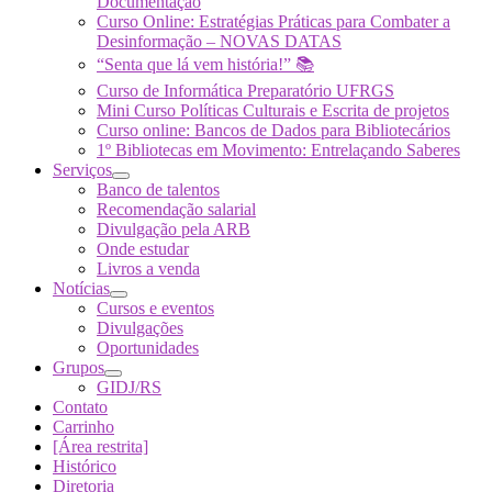
Documentação
Curso Online: Estratégias Práticas para Combater a
Desinformação – NOVAS DATAS
“Senta que lá vem história!” 📚
Curso de Informática Preparatório UFRGS
Mini Curso Políticas Culturais e Escrita de projetos
Curso online: Bancos de Dados para Bibliotecários
1º Bibliotecas em Movimento: Entrelaçando Saberes
Serviços
Banco de talentos
Recomendação salarial
Divulgação pela ARB
Onde estudar
Livros a venda
Notícias
Cursos e eventos
Divulgações
Oportunidades
Grupos
GIDJ/RS
Contato
Carrinho
[Área restrita]
Histórico
Diretoria