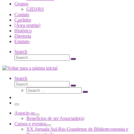
Grupos
GIDJ/RS
Contato
Carrinho
[Área restrita]
Histórico
Diretoria
Estatuto
Search
Search
Search
…
Search
Search
Search
Search
…
Search
…
Menu
Associe-se
Benefícios de ser Associado(a)
Cursos e eventos
XX Jornada Sul-Rio-Grandense de Biblioteconomia e