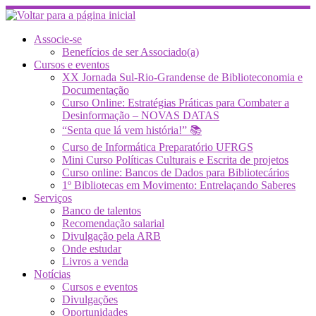
Skip
to
content
Associe-se
Benefícios de ser Associado(a)
Cursos e eventos
XX Jornada Sul-Rio-Grandense de Biblioteconomia e
Documentação
Curso Online: Estratégias Práticas para Combater a
Desinformação – NOVAS DATAS
“Senta que lá vem história!” 📚
Curso de Informática Preparatório UFRGS
Mini Curso Políticas Culturais e Escrita de projetos
Curso online: Bancos de Dados para Bibliotecários
1º Bibliotecas em Movimento: Entrelaçando Saberes
Serviços
Banco de talentos
Recomendação salarial
Divulgação pela ARB
Onde estudar
Livros a venda
Notícias
Cursos e eventos
Divulgações
Oportunidades