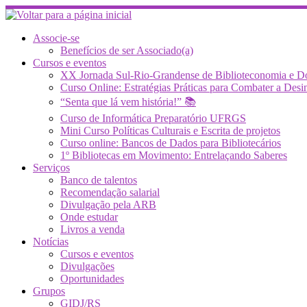
Skip
to
content
Associe-se
Benefícios de ser Associado(a)
Cursos e eventos
XX Jornada Sul-Rio-Grandense de Biblioteconomia e 
Curso Online: Estratégias Práticas para Combater a 
“Senta que lá vem história!” 📚
Curso de Informática Preparatório UFRGS
Mini Curso Políticas Culturais e Escrita de projetos
Curso online: Bancos de Dados para Bibliotecários
1º Bibliotecas em Movimento: Entrelaçando Saberes
Serviços
Banco de talentos
Recomendação salarial
Divulgação pela ARB
Onde estudar
Livros a venda
Notícias
Cursos e eventos
Divulgações
Oportunidades
Grupos
GIDJ/RS