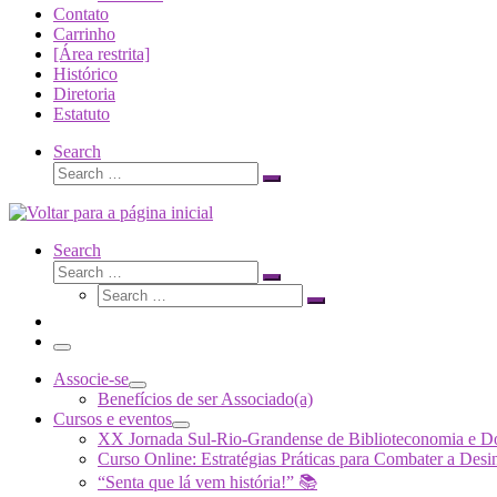
Contato
Carrinho
[Área restrita]
Histórico
Diretoria
Estatuto
Search
Search
Search
…
Search
Search
Search
Search
…
Search
…
Menu
Associe-se
Benefícios de ser Associado(a)
Cursos e eventos
XX Jornada Sul-Rio-Grandense de Biblioteconomia e 
Curso Online: Estratégias Práticas para Combater a 
“Senta que lá vem história!” 📚