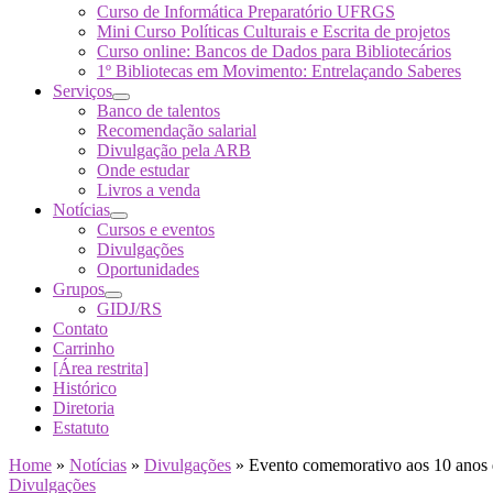
Curso de Informática Preparatório UFRGS
Mini Curso Políticas Culturais e Escrita de projetos
Curso online: Bancos de Dados para Bibliotecários
1º Bibliotecas em Movimento: Entrelaçando Saberes
Serviços
Banco de talentos
Recomendação salarial
Divulgação pela ARB
Onde estudar
Livros a venda
Notícias
Cursos e eventos
Divulgações
Oportunidades
Grupos
GIDJ/RS
Contato
Carrinho
[Área restrita]
Histórico
Diretoria
Estatuto
Home
»
Notícias
»
Divulgações
»
Evento comemorativo aos 10 ano
Divulgações