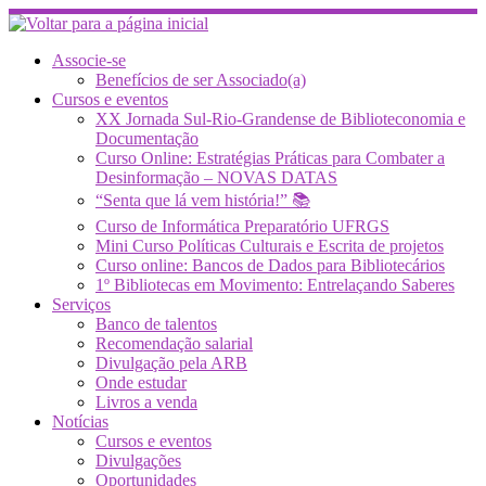
Skip
to
content
Associe-se
Benefícios de ser Associado(a)
Cursos e eventos
XX Jornada Sul-Rio-Grandense de Biblioteconomia e
Documentação
Curso Online: Estratégias Práticas para Combater a
Desinformação – NOVAS DATAS
“Senta que lá vem história!” 📚
Curso de Informática Preparatório UFRGS
Mini Curso Políticas Culturais e Escrita de projetos
Curso online: Bancos de Dados para Bibliotecários
1º Bibliotecas em Movimento: Entrelaçando Saberes
Serviços
Banco de talentos
Recomendação salarial
Divulgação pela ARB
Onde estudar
Livros a venda
Notícias
Cursos e eventos
Divulgações
Oportunidades