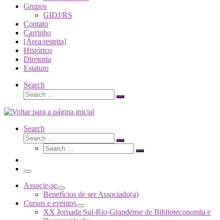
Grupos
GIDJ/RS
Contato
Carrinho
[Área restrita]
Histórico
Diretoria
Estatuto
Search
Search
Search
…
Search
Search
Search
Search
…
Search
…
Menu
Associe-se
Benefícios de ser Associado(a)
Cursos e eventos
XX Jornada Sul-Rio-Grandense de Biblioteconomia e