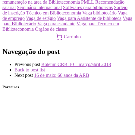
remuneração na área da Biblioteconomia
PMLL
Recomendação
salarial
Seminário internacional
Softwares para bibliotecas
Sorteio
de inscrição
Técnico em Biblioteconomia
Vaga bibliotecário
Vaga
de emprego
Vaga de estágio
Vaga para Assistente de biblioteca
Vaga
para Bibliotecário
Vaga para estudante
Vaga para Técnico em
Biblioteconomia
Órgãos de classe
Carrinho
Navegação do post
Previous post
Boletim CRB-10 – março/abril 2018
Back to post list
Next post
16 de maio: 66 anos da ARB
Parceiros