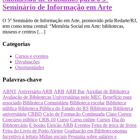
Seminário de Informação em Arte
O 5º Seminário de Informação em Arte, promovido pela Redarte/RJ,
tem como tema central: “Memória Social em Arte: bibliotecas,
museus e centros […]
Categorias
Cursos e eventos
Divulgações
Oportunidades
Palavras-chave
ABNT
Aniversário ARB
ARB
ARB Bar
Auxiliar de Biblioteca
Avaliação de Bibliotecas Universitárias pelo MEC
Benefício para
associado
Biblioteca Comunitária
Biblioteca escolar
Biblioteca
pública
Biblioteca Pública do Estado do RS
Bibliotecas
Biblioteca
universitária
CBBD
Ciclo de Formação Continuada
Class Cursos
Concurso público
CRB-10
Curso
Curso online
Cursos
Dia do
Bibliotecário
E-books
Eleição ARB
Eventos
Feira de troca de livros
Feira do Livro de Porto Alegre
Graduação em Biblioteconomia
Incentivo à leitura
Mídias sociais
Pesquisa sobre salários e