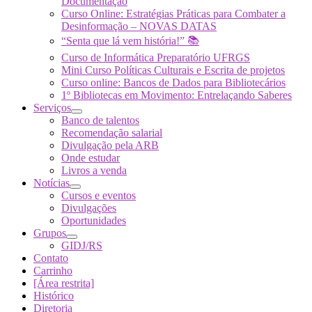
Documentação
Curso Online: Estratégias Práticas para Combater a
Desinformação – NOVAS DATAS
“Senta que lá vem história!” 📚
Curso de Informática Preparatório UFRGS
Mini Curso Políticas Culturais e Escrita de projetos
Curso online: Bancos de Dados para Bibliotecários
1º Bibliotecas em Movimento: Entrelaçando Saberes
Serviços
Banco de talentos
Recomendação salarial
Divulgação pela ARB
Onde estudar
Livros a venda
Notícias
Cursos e eventos
Divulgações
Oportunidades
Grupos
GIDJ/RS
Contato
Carrinho
[Área restrita]
Histórico
Diretoria