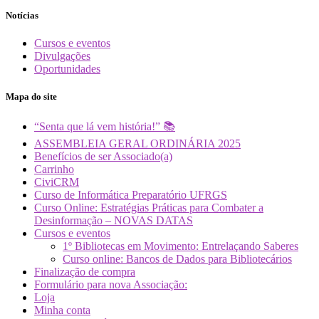
Notícias
Cursos e eventos
Divulgações
Oportunidades
Mapa do site
“Senta que lá vem história!” 📚
ASSEMBLEIA GERAL ORDINÁRIA 2025
Benefícios de ser Associado(a)
Carrinho
CiviCRM
Curso de Informática Preparatório UFRGS
Curso Online: Estratégias Práticas para Combater a
Desinformação – NOVAS DATAS
Cursos e eventos
1º Bibliotecas em Movimento: Entrelaçando Saberes
Curso online: Bancos de Dados para Bibliotecários
Finalização de compra
Formulário para nova Associação:
Loja
Minha conta