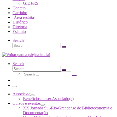
GIDJ/RS
Contato
Carrinho
[Área restrita]
Histórico
Diretoria
Estatuto
Search
Search
Search
…
Search
Search
Search
Search
…
Search
…
Menu
Associe-se
Benefícios de ser Associado(a)
Cursos e eventos
XX Jornada Sul-Rio-Grandense de Biblioteconomia e
Documentação