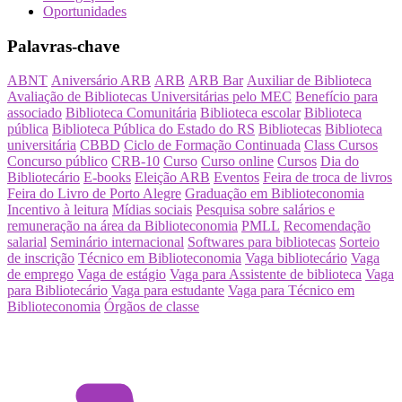
Oportunidades
Palavras-chave
ABNT
Aniversário ARB
ARB
ARB Bar
Auxiliar de Biblioteca
Avaliação de Bibliotecas Universitárias pelo MEC
Benefício para
associado
Biblioteca Comunitária
Biblioteca escolar
Biblioteca
pública
Biblioteca Pública do Estado do RS
Bibliotecas
Biblioteca
universitária
CBBD
Ciclo de Formação Continuada
Class Cursos
Concurso público
CRB-10
Curso
Curso online
Cursos
Dia do
Bibliotecário
E-books
Eleição ARB
Eventos
Feira de troca de livros
Feira do Livro de Porto Alegre
Graduação em Biblioteconomia
Incentivo à leitura
Mídias sociais
Pesquisa sobre salários e
remuneração na área da Biblioteconomia
PMLL
Recomendação
salarial
Seminário internacional
Softwares para bibliotecas
Sorteio
de inscrição
Técnico em Biblioteconomia
Vaga bibliotecário
Vaga
de emprego
Vaga de estágio
Vaga para Assistente de biblioteca
Vaga
para Bibliotecário
Vaga para estudante
Vaga para Técnico em
Biblioteconomia
Órgãos de classe