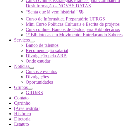
Curso Online: Estratégias Práticas para Combater a
Desinformação – NOVAS DATAS
“Senta que lá vem história!” 📚
Curso de Informática Preparatório UFRGS
Mini Curso Políticas Culturais e Escrita de projetos
Curso online: Bancos de Dados para Bibliotecários
1º Bibliotecas em Movimento: Entrelaçando Saberes
Serviços
Banco de talentos
Recomendação salarial
Divulgação pela ARB
Onde estudar
Notícias
Cursos e eventos
Divulgações
Oportunidades
Grupos
GIDJ/RS
Contato
Carrinho
[Área restrita]
Histórico
Diretoria
Estatuto