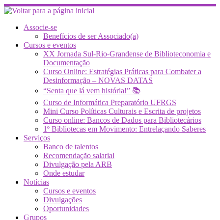
Skip
to
content
Associe-se
Benefícios de ser Associado(a)
Cursos e eventos
XX Jornada Sul-Rio-Grandense de Biblioteconomia e
Documentação
Curso Online: Estratégias Práticas para Combater a
Desinformação – NOVAS DATAS
“Senta que lá vem história!” 📚
Curso de Informática Preparatório UFRGS
Mini Curso Políticas Culturais e Escrita de projetos
Curso online: Bancos de Dados para Bibliotecários
1º Bibliotecas em Movimento: Entrelaçando Saberes
Serviços
Banco de talentos
Recomendação salarial
Divulgação pela ARB
Onde estudar
Notícias
Cursos e eventos
Divulgações
Oportunidades
Grupos