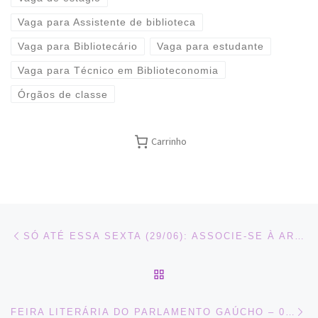
Vaga para Assistente de biblioteca
Vaga para Bibliotecário
Vaga para estudante
Vaga para Técnico em Biblioteconomia
Órgãos de classe
Carrinho
Navegação do post
Previous post
SÓ ATÉ ESSA SEXTA (29/06): ASSOCIE-SE À ARB COM 20% DE DESCONTO
BACK TO POST LIST
Ne
FEIRA LITERÁRIA DO PARLAMENTO GAÚCHO – 04 A 10/07/2018