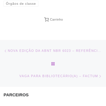
Órgãos de classe
Carrinho
Navegação do post
Previous post
NOVA EDIÇÃO DA ABNT NBR 6023 – REFERÊNCIAS
BACK TO POST LIST
Ne
VAGA PARA BIBLIOTECÁRIO(A) – FACTUM
PARCEIROS