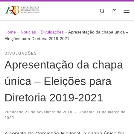
Skip to content
Search
Me
Home
»
Notícias
»
Divulgações
»
Apresentação da chapa única –
Eleições para Diretoria 2019-2021
DIVULGAÇÕES
Apresentação da chapa
única – Eleições para
Diretoria 2019-2021
Publicado
21 de novembro de 2018
-
Updated
31 de março de
2020
A convite da Comissão Eleitoral, a chapa única foi