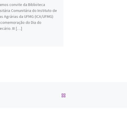
amos convite da Biblioteca
sitária Comunitária do Instituto de
as Agrárias da UFMG (ICA/UFMG)
a comemoração do Dia do
ecário. III […]
BACK TO POST LIST