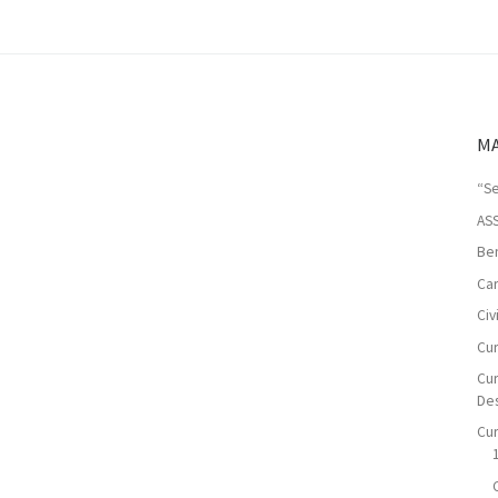
MA
“Se
AS
Ben
Car
Ci
Cur
Cur
De
Cur