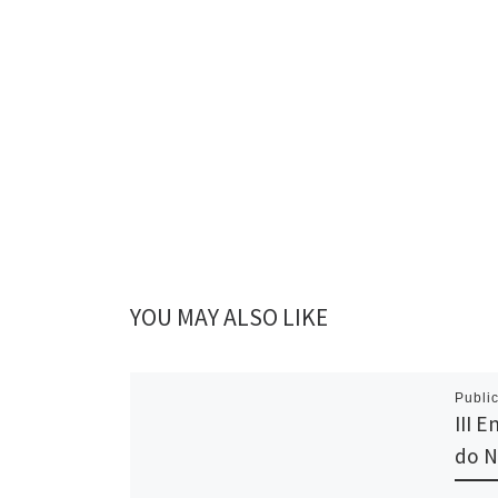
YOU MAY ALSO LIKE
Publi
III 
do N