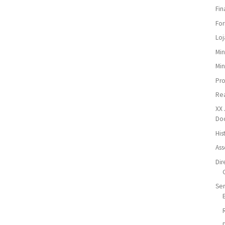
Fin
For
Loj
Min
Min
Pr
Re
XX 
Do
His
Ass
Dir
Ser