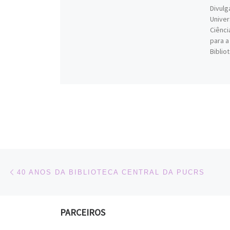
Divulg
Univer
Ciênci
para 
Bibliot
Navegação do post
Previous post
40 ANOS DA BIBLIOTECA CENTRAL DA PUCRS
PARCEIROS