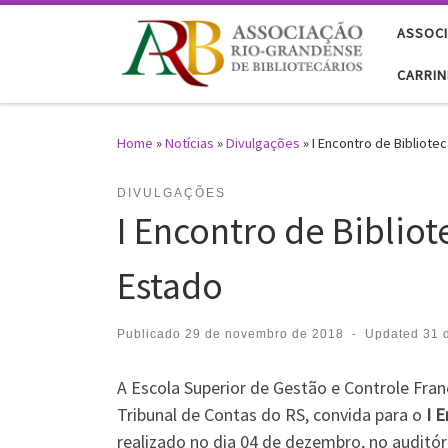
Skip to content
ASSOCI
CARRI
Home
»
Notícias
»
Divulgações
»
I Encontro de Bibliot
DIVULGAÇÕES
I Encontro de Biblio
Estado
Publicado
29 de novembro de 2018
-
Updated
31 
A Escola Superior de Gestão e Controle Fra
Tribunal de Contas do RS, convida para o
I 
realizado no dia 04 de dezembro, no auditó