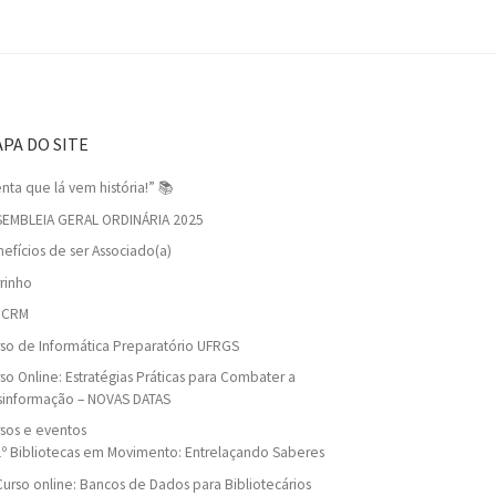
PA DO SITE
nta que lá vem história!” 📚
SEMBLEIA GERAL ORDINÁRIA 2025
efícios de ser Associado(a)
rinho
viCRM
so de Informática Preparatório UFRGS
so Online: Estratégias Práticas para Combater a
sinformação – NOVAS DATAS
sos e eventos
1º Bibliotecas em Movimento: Entrelaçando Saberes
Curso online: Bancos de Dados para Bibliotecários