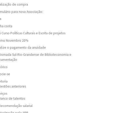
alização de compra
mulário para nova Associação:
a
ha conta
i Curso Políticas Culturais e Escrita de projetos
omo Novembro 20%
alize o pagamento da anuidade
Jornada Sul-Rio-Grandense de Biblioteconomia e
cumentação
tórico
ocie-se
etoria
Gestões anteriores
viços
Banco de talentos
Recomendação salarial
Divulgação pela ARB