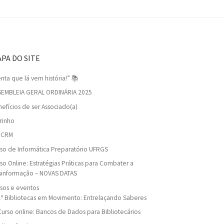
PA DO SITE
nta que lá vem história!” 📚
SEMBLEIA GERAL ORDINÁRIA 2025
efícios de ser Associado(a)
rinho
viCRM
so de Informática Preparatório UFRGS
so Online: Estratégias Práticas para Combater a
sinformação – NOVAS DATAS
sos e eventos
1º Bibliotecas em Movimento: Entrelaçando Saberes
Curso online: Bancos de Dados para Bibliotecários