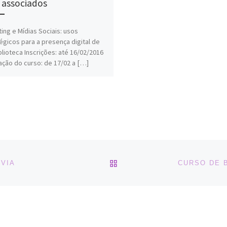
 associados
ing e Mídias Sociais: usos
égicos para a presença digital de
blioteca Inscrições: até 16/02/2016
ação do curso: de 17/02 a […]
BACK TO POST LIST
ÉVIA