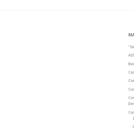
MA
“Se
AS
Ben
Car
Ci
Cur
Cur
De
Cur