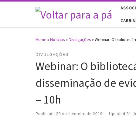
ASSOCI
Skip to content
CARRI
Home
»
Notícias
»
Divulgações
»
Webinar: O bibliotecár
DIVULGAÇÕES
Webinar: O bibliotec
disseminação de evi
– 10h
Publicado
20 de fevereiro de 2019
-
Updated
31 d