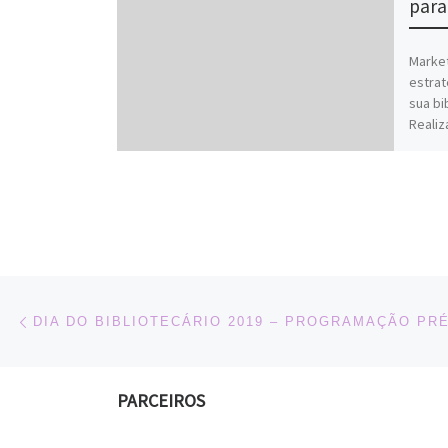
para
Market
estrat
sua bi
Realiz
Navegação do post
Previous post
DIA DO BIBLIOTECÁRIO 2019 – PROGRAMAÇÃO PR
PARCEIROS