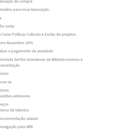
alização de compra
mulário para nova Associação:
a
ha conta
i Curso Políticas Culturais e Escrita de projetos
omo Novembro 20%
alize o pagamento da anuidade
Jornada Sul-Rio-Grandense de Biblioteconomia e
cumentação
tórico
ocie-se
etoria
Gestões anteriores
viços
Banco de talentos
Recomendação salarial
Divulgação pela ARB