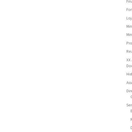
Fin
For
Loj
Min
Min
Pr
Re
XX 
Do
His
Ass
Dir
Ser