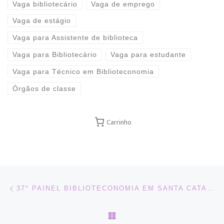
Vaga bibliotecário
Vaga de emprego
Vaga de estágio
Vaga para Assistente de biblioteca
Vaga para Bibliotecário
Vaga para estudante
Vaga para Técnico em Biblioteconomia
Órgãos de classe
Carrinho
Navegação do post
Previous post
37° PAINEL BIBLIOTECONOMIA EM SANTA CATARINA – 11 A 13/07/2019 – BRUSQUE, SC
BACK TO POST LIST