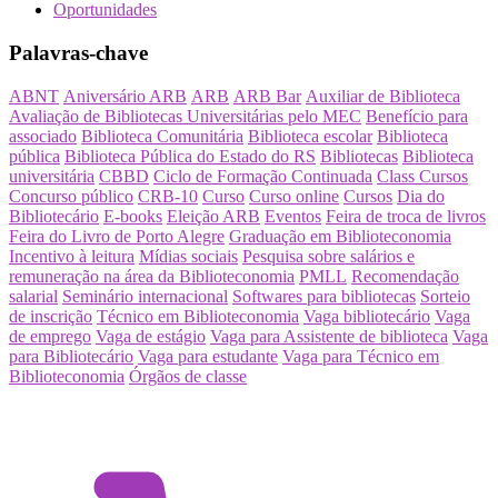
Oportunidades
Palavras-chave
ABNT
Aniversário ARB
ARB
ARB Bar
Auxiliar de Biblioteca
Avaliação de Bibliotecas Universitárias pelo MEC
Benefício para
associado
Biblioteca Comunitária
Biblioteca escolar
Biblioteca
pública
Biblioteca Pública do Estado do RS
Bibliotecas
Biblioteca
universitária
CBBD
Ciclo de Formação Continuada
Class Cursos
Concurso público
CRB-10
Curso
Curso online
Cursos
Dia do
Bibliotecário
E-books
Eleição ARB
Eventos
Feira de troca de livros
Feira do Livro de Porto Alegre
Graduação em Biblioteconomia
Incentivo à leitura
Mídias sociais
Pesquisa sobre salários e
remuneração na área da Biblioteconomia
PMLL
Recomendação
salarial
Seminário internacional
Softwares para bibliotecas
Sorteio
de inscrição
Técnico em Biblioteconomia
Vaga bibliotecário
Vaga
de emprego
Vaga de estágio
Vaga para Assistente de biblioteca
Vaga
para Bibliotecário
Vaga para estudante
Vaga para Técnico em
Biblioteconomia
Órgãos de classe