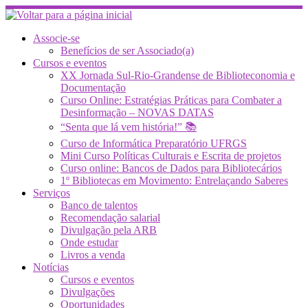
Skip
to
content
Associe-se
Benefícios de ser Associado(a)
Cursos e eventos
XX Jornada Sul-Rio-Grandense de Biblioteconomia e
Documentação
Curso Online: Estratégias Práticas para Combater a
Desinformação – NOVAS DATAS
“Senta que lá vem história!” 📚
Curso de Informática Preparatório UFRGS
Mini Curso Políticas Culturais e Escrita de projetos
Curso online: Bancos de Dados para Bibliotecários
1º Bibliotecas em Movimento: Entrelaçando Saberes
Serviços
Banco de talentos
Recomendação salarial
Divulgação pela ARB
Onde estudar
Livros a venda
Notícias
Cursos e eventos
Divulgações
Oportunidades