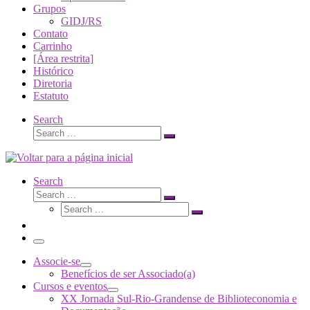
Grupos
GIDJ/RS
Contato
Carrinho
[Área restrita]
Histórico
Diretoria
Estatuto
Search
Search
Search
…
Search
Search
Search
Search
…
Search
…
Menu
Associe-se
Benefícios de ser Associado(a)
Cursos e eventos
XX Jornada Sul-Rio-Grandense de Biblioteconomia e