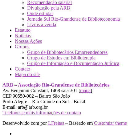
Recomendação salarial
Divulgação pela ARB
Onde estudar
Jornada Sul Rio-Grandense de Biblioteconomia
Livros a venda
Estatuto
Notícias
Nossas Ações
Grupos
Grupo de Bibliotecários Empreendedores
Grupo de Estudos em Biblioterapia
Grupo de Informação e Documentação Jurídica
Contato
Mapa do site
ARB – Associação Rio-Grandense de Bibliotecários
Av. Benjamin Constant, 1468 sala 301 [
mapa
]
CEP 90550-002 – Bairro São João
Porto Alegre – Rio Grande do Sul – Brasil
E-mail: arb@arb.org.br
Telefones e mais informações de contato
Desenvolvido com
por
LFreitas
– Baseado em
Customizr theme