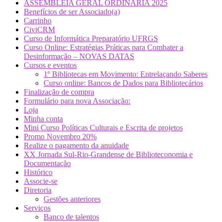
ASSEMBLEIA GERAL ORDINÁRIA 2025
Benefícios de ser Associado(a)
Carrinho
CiviCRM
Curso de Informática Preparatório UFRGS
Curso Online: Estratégias Práticas para Combater a
Desinformação – NOVAS DATAS
Cursos e eventos
1º Bibliotecas em Movimento: Entrelaçando Saberes
Curso online: Bancos de Dados para Bibliotecários
Finalização de compra
Formulário para nova Associação:
Loja
Minha conta
Mini Curso Políticas Culturais e Escrita de projetos
Promo Novembro 20%
Realize o pagamento da anuidade
XX Jornada Sul-Rio-Grandense de Biblioteconomia e
Documentação
Histórico
Associe-se
Diretoria
Gestões anteriores
Serviços
Banco de talentos