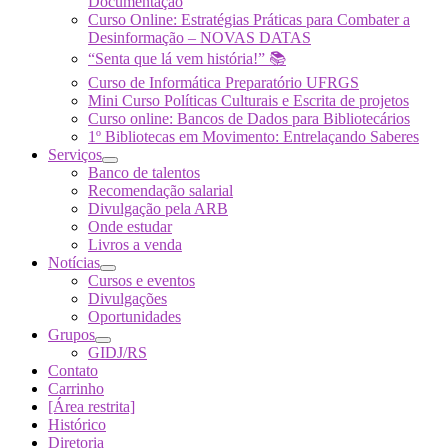
Documentação
Curso Online: Estratégias Práticas para Combater a
Desinformação – NOVAS DATAS
“Senta que lá vem história!” 📚
Curso de Informática Preparatório UFRGS
Mini Curso Políticas Culturais e Escrita de projetos
Curso online: Bancos de Dados para Bibliotecários
1º Bibliotecas em Movimento: Entrelaçando Saberes
Serviços
Banco de talentos
Recomendação salarial
Divulgação pela ARB
Onde estudar
Livros a venda
Notícias
Cursos e eventos
Divulgações
Oportunidades
Grupos
GIDJ/RS
Contato
Carrinho
[Área restrita]
Histórico
Diretoria