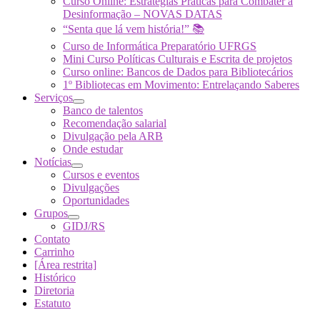
Curso Online: Estratégias Práticas para Combater a
Desinformação – NOVAS DATAS
“Senta que lá vem história!” 📚
Curso de Informática Preparatório UFRGS
Mini Curso Políticas Culturais e Escrita de projetos
Curso online: Bancos de Dados para Bibliotecários
1º Bibliotecas em Movimento: Entrelaçando Saberes
Serviços
Banco de talentos
Recomendação salarial
Divulgação pela ARB
Onde estudar
Notícias
Cursos e eventos
Divulgações
Oportunidades
Grupos
GIDJ/RS
Contato
Carrinho
[Área restrita]
Histórico
Diretoria
Estatuto