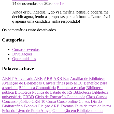
14 de novembro de 2020,
09:19
Ainda estou indecisa. Qdo vi a matéria, pensei q poderia me
decidir agora, lendo as propostas para a leitura… Lamentável
q apenas uma candidata tenha respondido!
Os comentários estão desativados.
Categorias
Cursos e eventos
Divulgações
Oportunidades
Palavras-chave
ABNT
Aniversário ARB
ARB
ARB Bar
Auxiliar de Biblioteca
Avaliação de Bibliotecas Universitárias pelo MEC
Benefício para
associado
Biblioteca Comunitária
Biblioteca escolar
Biblioteca
pública
Biblioteca Pública do Estado do RS
Bibliotecas
Biblioteca
universitária
CBBD
Ciclo de Formação Continuada
Class Cursos
Concurso público
CRB-10
Curso
Curso online
Cursos
Dia do
Bibliotecário
E-books
Eleição ARB
Eventos
Feira de troca de livros
Feira do Livro de Porto Alegre
Graduação em Biblioteconomia