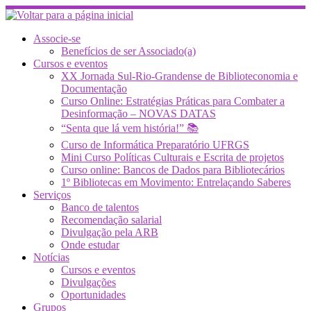
Skip
to
content
Associe-se
Benefícios de ser Associado(a)
Cursos e eventos
XX Jornada Sul-Rio-Grandense de Biblioteconomia e
Documentação
Curso Online: Estratégias Práticas para Combater a
Desinformação – NOVAS DATAS
“Senta que lá vem história!” 📚
Curso de Informática Preparatório UFRGS
Mini Curso Políticas Culturais e Escrita de projetos
Curso online: Bancos de Dados para Bibliotecários
1º Bibliotecas em Movimento: Entrelaçando Saberes
Serviços
Banco de talentos
Recomendação salarial
Divulgação pela ARB
Onde estudar
Notícias
Cursos e eventos
Divulgações
Oportunidades
Grupos