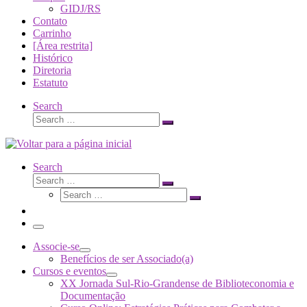
GIDJ/RS
Contato
Carrinho
[Área restrita]
Histórico
Diretoria
Estatuto
Search
Search
Search
…
Search
Search
Search
Search
…
Search
…
Menu
Associe-se
Benefícios de ser Associado(a)
Cursos e eventos
XX Jornada Sul-Rio-Grandense de Biblioteconomia e
Documentação