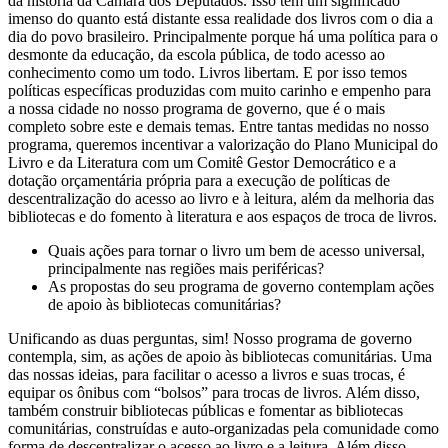
da história da Câmara dos Deputados. Isso tem um significado
imenso do quanto está distante essa realidade dos livros com o dia a
dia do povo brasileiro. Principalmente porque há uma política para o
desmonte da educação, da escola pública, de todo acesso ao
conhecimento como um todo. Livros libertam. E por isso temos
políticas específicas produzidas com muito carinho e empenho para
a nossa cidade no nosso programa de governo, que é o mais
completo sobre este e demais temas. Entre tantas medidas no nosso
programa, queremos incentivar a valorização do Plano Municipal do
Livro e da Literatura com um Comitê Gestor Democrático e a
dotação orçamentária própria para a execução de políticas de
descentralização do acesso ao livro e à leitura, além da melhoria das
bibliotecas e do fomento à literatura e aos espaços de troca de livros.
Quais ações para tornar o livro um bem de acesso universal,
principalmente nas regiões mais periféricas?
As propostas do seu programa de governo contemplam ações
de apoio às bibliotecas comunitárias?
Unificando as duas perguntas, sim! Nosso programa de governo
contempla, sim, as ações de apoio às bibliotecas comunitárias. Uma
das nossas ideias, para facilitar o acesso a livros e suas trocas, é
equipar os ônibus com “bolsos” para trocas de livros. Além disso,
também construir bibliotecas públicas e fomentar as bibliotecas
comunitárias, construídas e auto-organizadas pela comunidade como
forma de descentralizar o acesso ao livro e a leitura. Além disso,