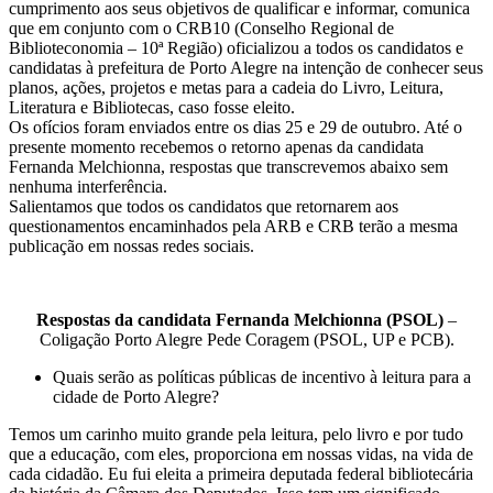
cumprimento aos seus objetivos de qualificar e informar, comunica
que em conjunto com o CRB10 (Conselho Regional de
Biblioteconomia – 10ª Região) oficializou a todos os candidatos e
candidatas à prefeitura de Porto Alegre na intenção de conhecer seus
planos, ações, projetos e metas para a cadeia do Livro, Leitura,
Literatura e Bibliotecas, caso fosse eleito.
Os ofícios foram enviados entre os dias 25 e 29 de outubro. Até o
presente momento recebemos o retorno apenas da candidata
Fernanda Melchionna, respostas que transcrevemos abaixo sem
nenhuma interferência.
Salientamos que todos os candidatos que retornarem aos
questionamentos encaminhados pela ARB e CRB terão a mesma
publicação em nossas redes sociais.
Respostas da candidata Fernanda Melchionna (PSOL)
–
Coligação Porto Alegre Pede Coragem (PSOL, UP e PCB).
Quais serão as políticas públicas de incentivo à leitura para a
cidade de Porto Alegre?
Temos um carinho muito grande pela leitura, pelo livro e por tudo
que a educação, com eles, proporciona em nossas vidas, na vida de
cada cidadão. Eu fui eleita a primeira deputada federal bibliotecária