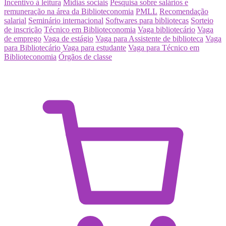
Incentivo à leitura
Mídias sociais
Pesquisa sobre salários e
remuneração na área da Biblioteconomia
PMLL
Recomendação
salarial
Seminário internacional
Softwares para bibliotecas
Sorteio
de inscrição
Técnico em Biblioteconomia
Vaga bibliotecário
Vaga
de emprego
Vaga de estágio
Vaga para Assistente de biblioteca
Vaga
para Bibliotecário
Vaga para estudante
Vaga para Técnico em
Biblioteconomia
Órgãos de classe