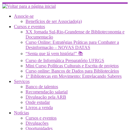
Skip
to
content
Associe-se
Benefícios de ser Associado(a)
Cursos e eventos
XX Jornada Sul-Rio-Grandense de Biblioteconomia e
Documentação
Curso Online: Estratégias Práticas para Combater a
Desinformação – NOVAS DATAS
“Senta que lá vem história!” 📚
Curso de Informática Preparatório UFRGS
Mini Curso Políticas Culturais e Escrita de projetos
Curso online: Bancos de Dados para Bibliotecários
1º Bibliotecas em Movimento: Entrelaçando Saberes
Serviços
Banco de talentos
Recomendação salarial
Divulgação pela ARB
Onde estudar
Livros a venda
Notícias
Cursos e eventos
Divulgações
Oportunidades