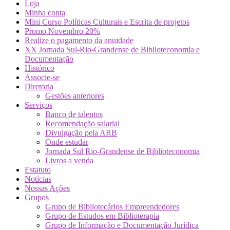
Loja
Minha conta
Mini Curso Políticas Culturais e Escrita de projetos
Promo Novembro 20%
Realize o pagamento da anuidade
XX Jornada Sul-Rio-Grandense de Biblioteconomia e
Documentação
Histórico
Associe-se
Diretoria
Gestões anteriores
Serviços
Banco de talentos
Recomendação salarial
Divulgação pela ARB
Onde estudar
Jornada Sul Rio-Grandense de Biblioteconomia
Livros a venda
Estatuto
Notícias
Nossas Ações
Grupos
Grupo de Bibliotecários Empreendedores
Grupo de Estudos em Biblioterapia
Grupo de Informação e Documentação Jurídica