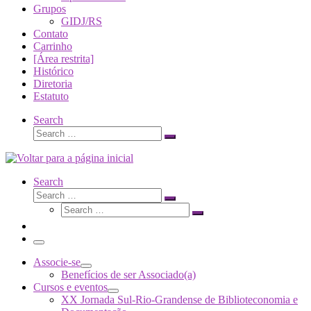
Grupos
GIDJ/RS
Contato
Carrinho
[Área restrita]
Histórico
Diretoria
Estatuto
Search
Search
Search
…
Search
Search
Search
Search
…
Search
…
Menu
Associe-se
Benefícios de ser Associado(a)
Cursos e eventos
XX Jornada Sul-Rio-Grandense de Biblioteconomia e