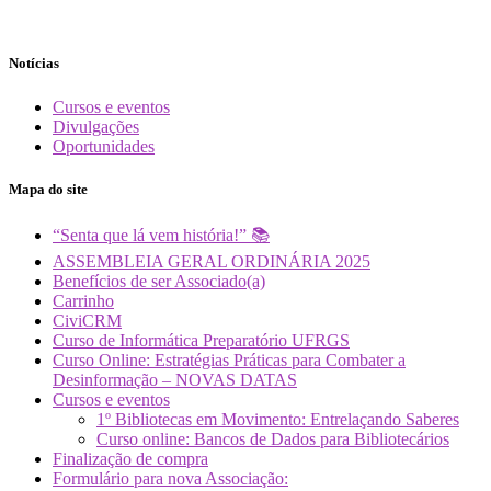
Notícias
Cursos e eventos
Divulgações
Oportunidades
Mapa do site
“Senta que lá vem história!” 📚
ASSEMBLEIA GERAL ORDINÁRIA 2025
Benefícios de ser Associado(a)
Carrinho
CiviCRM
Curso de Informática Preparatório UFRGS
Curso Online: Estratégias Práticas para Combater a
Desinformação – NOVAS DATAS
Cursos e eventos
1º Bibliotecas em Movimento: Entrelaçando Saberes
Curso online: Bancos de Dados para Bibliotecários
Finalização de compra
Formulário para nova Associação: