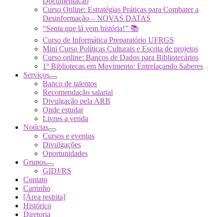
Documentação
Curso Online: Estratégias Práticas para Combater a
Desinformação – NOVAS DATAS
“Senta que lá vem história!” 📚
Curso de Informática Preparatório UFRGS
Mini Curso Políticas Culturais e Escrita de projetos
Curso online: Bancos de Dados para Bibliotecários
1º Bibliotecas em Movimento: Entrelaçando Saberes
Serviços
Banco de talentos
Recomendação salarial
Divulgação pela ARB
Onde estudar
Livros a venda
Notícias
Cursos e eventos
Divulgações
Oportunidades
Grupos
GIDJ/RS
Contato
Carrinho
[Área restrita]
Histórico
Diretoria