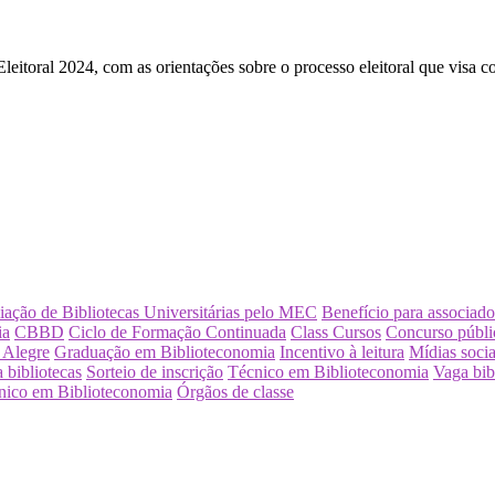
itoral 2024, com as orientações sobre o processo eleitoral que visa co
iação de Bibliotecas Universitárias pelo MEC
Benefício para associado
ia
CBBD
Ciclo de Formação Continuada
Class Cursos
Concurso públi
 Alegre
Graduação em Biblioteconomia
Incentivo à leitura
Mídias socia
 bibliotecas
Sorteio de inscrição
Técnico em Biblioteconomia
Vaga bib
nico em Biblioteconomia
Órgãos de classe