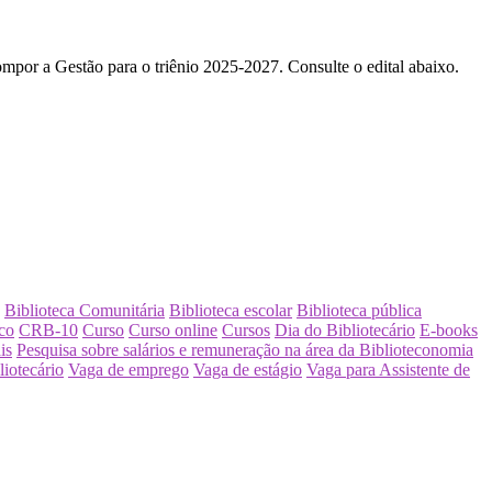
mpor a Gestão para o triênio 2025-2027. Consulte o edital abaixo.
Biblioteca Comunitária
Biblioteca escolar
Biblioteca pública
co
CRB-10
Curso
Curso online
Cursos
Dia do Bibliotecário
E-books
is
Pesquisa sobre salários e remuneração na área da Biblioteconomia
liotecário
Vaga de emprego
Vaga de estágio
Vaga para Assistente de