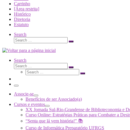
Carrinho
[Área restrita]
Histórico
Diretoria
Estatuto
Search
Search
Search
…
Search
Search
Search
Search
…
Search
…
Menu
Associe-se
Benefícios de ser Associado(a)
Cursos e eventos
XX Jornada Sul-Rio-Grandense de Biblioteconomia e 
Curso Online: Estratégias Práticas para Combater a 
“Senta que lá vem história!” 📚
Curso de Informática Preparatório UFRGS