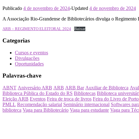
Publicado
4 de novembro de 2024
-
Updated
4 de novembro de 2024
A Associação Rio-Grandense de Bibliotecários divulga o Regimento Ele
ARB – REGIMENTO ELEITORAL 2024
Baixar
Categorias
Cursos e eventos
Divulgações
Oportunidades
Palavras-chave
ABNT
Aniversário ARB
ARB
ARB Bar
Auxiliar de Biblioteca
Aval
Biblioteca Pública do Estado do RS
Bibliotecas
Biblioteca universitár
Eleição ARB
Eventos
Feira de troca de livros
Feira do Livro de Porto
PMLL
Recomendação salarial
Seminário internacional
Softwares para
biblioteca
Vaga para Bibliotecário
Vaga para estudante
Vaga para Téc