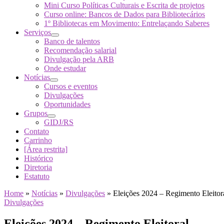
Mini Curso Políticas Culturais e Escrita de projetos
Curso online: Bancos de Dados para Bibliotecários
1º Bibliotecas em Movimento: Entrelaçando Saberes
Serviços
Banco de talentos
Recomendação salarial
Divulgação pela ARB
Onde estudar
Notícias
Cursos e eventos
Divulgações
Oportunidades
Grupos
GIDJ/RS
Contato
Carrinho
[Área restrita]
Histórico
Diretoria
Estatuto
Home
»
Notícias
»
Divulgações
»
Eleições 2024 – Regimento Eleitor
Divulgações
Eleições 2024 – Regimento Eleitoral