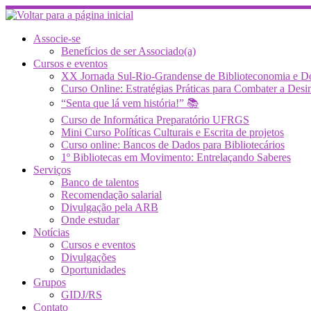
Skip
to
content
Associe-se
Benefícios de ser Associado(a)
Cursos e eventos
XX Jornada Sul-Rio-Grandense de Biblioteconomia e 
Curso Online: Estratégias Práticas para Combater a 
“Senta que lá vem história!” 📚
Curso de Informática Preparatório UFRGS
Mini Curso Políticas Culturais e Escrita de projetos
Curso online: Bancos de Dados para Bibliotecários
1º Bibliotecas em Movimento: Entrelaçando Saberes
Serviços
Banco de talentos
Recomendação salarial
Divulgação pela ARB
Onde estudar
Notícias
Cursos e eventos
Divulgações
Oportunidades
Grupos
GIDJ/RS
Contato