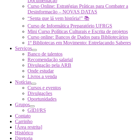
Documentação
Curso Online: Estratégias Práticas para Combater a
Desinformação – NOVAS DATAS
“Senta que lá vem história!” 📚
Curso de Informática Preparatório UFRGS
Mini Curso Políticas Culturais e Escrita de projetos
Curso online: Bancos de Dados para Bibliotecários
1º Bibliotecas em Movimento: Entrelaçando Saberes
Serviços
Banco de talentos
Recomendação salarial
Divulgação pela ARB
Onde estudar
Livros a venda
Notícias
Cursos e eventos
Divulgações
Oportunidades
Grupos
GIDJ/RS
Contato
Carrinho
[Área restrita]
Histórico
Diretoria