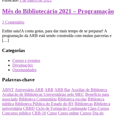
Publicado
1 de março de 2021
Mês do Bibliotecário 2021 – Programação
1 Comentário
Enfim saiu!A conta gotas, para dar mais tempo de se preparar! A
programação da ARB está sendo construída com muitas parcerias e
[…]
Categorias
Cursos e eventos
Divulgações
Oportunidades
Palavras-chave
ABNT
Aniversário ARB
ARB
ARB Bar
Auxiliar de Biblioteca
Avaliação de Bibliotecas Universitárias pelo MEC
Benefício para
associado
Biblioteca Comunitária
Biblioteca escolar
Biblioteca
pública
Biblioteca Pública do Estado do RS
Bibliotecas
Biblioteca
universitária
CBBD
Ciclo de Formação Continuada
Class Cursos
Concurso público
CRB-10
Curso
Curso online
Cursos
Dia do