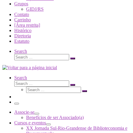
Grupos
GIDJ/RS
Contato
Carrinho
[Área restrita]
Histórico
Diretoria
Estatuto
Search
Search
Search
…
Search
Search
Search
Search
…
Search
…
Menu
Associe-se
Benefícios de ser Associado(a)
Cursos e eventos
XX Jornada Sul-Rio-Grandense de Biblioteconomia e