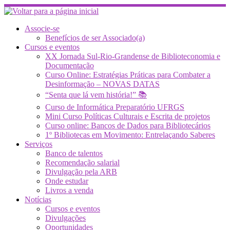
Skip
to
content
Associe-se
Benefícios de ser Associado(a)
Cursos e eventos
XX Jornada Sul-Rio-Grandense de Biblioteconomia e
Documentação
Curso Online: Estratégias Práticas para Combater a
Desinformação – NOVAS DATAS
“Senta que lá vem história!” 📚
Curso de Informática Preparatório UFRGS
Mini Curso Políticas Culturais e Escrita de projetos
Curso online: Bancos de Dados para Bibliotecários
1º Bibliotecas em Movimento: Entrelaçando Saberes
Serviços
Banco de talentos
Recomendação salarial
Divulgação pela ARB
Onde estudar
Livros a venda
Notícias
Cursos e eventos
Divulgações
Oportunidades