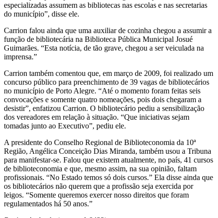
especializadas assumem as bibliotecas nas escolas e nas secretarias
do município”, disse ele.
Carrion falou ainda que uma auxiliar de cozinha chegou a assumir a
função de bibliotecária na Biblioteca Pública Municipal Josué
Guimarães. “Esta notícia, de tão grave, chegou a ser veiculada na
imprensa.”
Carrion também comentou que, em março de 2009, foi realizado um
concurso público para preenchimento de 39 vagas de bibliotecários
no município de Porto Alegre. “Até o momento foram feitas seis
convocações e somente quatro nomeações, pois dois chegaram a
desistir”, enfatizou Carrion. O bibliotecário pediu a sensibilização
dos vereadores em relação à situação. “Que iniciativas sejam
tomadas junto ao Executivo”, pediu ele.
A presidente do Conselho Regional de Biblioteconomia da 10ª
Região, Angélica Conceição Dias Miranda, também usou a Tribuna
para manifestar-se. Falou que existem atualmente, no país, 41 cursos
de biblioteconomia e que, mesmo assim, na sua opinião, faltam
profissionais. “No Estado temos só dois cursos.” Ela disse ainda que
os bibliotecários não querem que a profissão seja exercida por
leigos. “Somente queremos exercer nosso direitos que foram
regulamentados há 50 anos.”