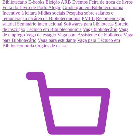
Bibliotecário
E-books
Eleição ARB
Eventos
Feira de troca de livros
Feira do Livro de Porto Alegre
Graduação em Biblioteconomia
Incentivo à leitura
Mídias sociais
Pesquisa sobre salários e
remuneração na área da Biblioteconomia
PMLL
Recomendação
salarial
Seminário internacional
Softwares para bibliotecas
Sorteio
de inscrição
Técnico em Biblioteconomia
Vaga bibliotecário
Vaga
de emprego
Vaga de estágio
Vaga para Assistente de biblioteca
Vaga
para Bibliotecário
Vaga para estudante
Vaga para Técnico em
Biblioteconomia
Órgãos de classe