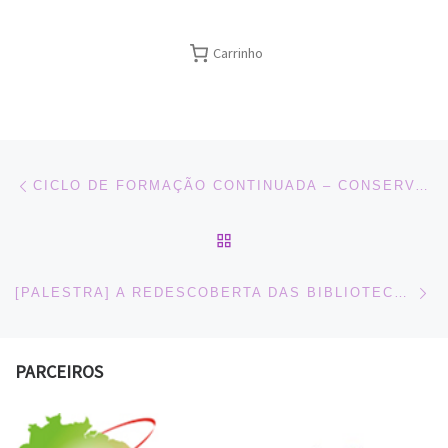
Carrinho
Navegação do post
Previous post
CICLO DE FORMAÇÃO CONTINUADA – CONSERVAÇÃO DE MATERIAL BIBLIOGRÁFICO
BACK TO POST LIST
Ne
[PALESTRA] A REDESCOBERTA DAS BIBLIOTECAS ESCOLARES
PARCEIROS