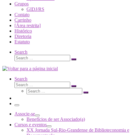
Grupos
GIDJ/RS
Contato
Carrinho
[Área restrita]
Histórico
Diretoria
Estatuto
Search
Search
Search
…
Search
Search
Search
Search
…
Search
…
Menu
Associe-se
Benefícios de ser Associado(a)
Cursos e eventos
XX Jornada Sul-Rio-Grandense de Biblioteconomia e