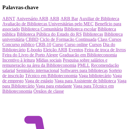
Palavras-chave
ABNT
Aniversário ARB
ARB
ARB Bar
Auxiliar de Biblioteca
Avaliação de Bibliotecas Universitárias pelo MEC
Benefício para
associado
Biblioteca Comunitária
Biblioteca escolar
Biblioteca
pública
Biblioteca Pública do Estado do RS
Bibliotecas
Biblioteca
universitária
CBBD
Ciclo de Formação Continuada
Class Cursos
Concurso público
CRB-10
Curso
Curso online
Cursos
Dia do
Bibliotecário
E-books
Eleição ARB
Eventos
Feira de troca de livros
Feira do Livro de Porto Alegre
Graduação em Biblioteconomia
Incentivo à leitura
Mídias sociais
Pesquisa sobre salários e
remuneração na área da Biblioteconomia
PMLL
Recomendação
salarial
Seminário internacional
Softwares para bibliotecas
Sorteio
de inscrição
Técnico em Biblioteconomia
Vaga bibliotecário
Vaga
de emprego
Vaga de estágio
Vaga para Assistente de biblioteca
Vaga
para Bibliotecário
Vaga para estudante
Vaga para Técnico em
Biblioteconomia
Órgãos de classe