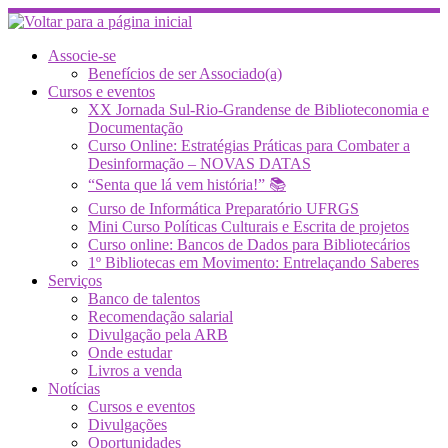
Skip
to
content
Associe-se
Benefícios de ser Associado(a)
Cursos e eventos
XX Jornada Sul-Rio-Grandense de Biblioteconomia e
Documentação
Curso Online: Estratégias Práticas para Combater a
Desinformação – NOVAS DATAS
“Senta que lá vem história!” 📚
Curso de Informática Preparatório UFRGS
Mini Curso Políticas Culturais e Escrita de projetos
Curso online: Bancos de Dados para Bibliotecários
1º Bibliotecas em Movimento: Entrelaçando Saberes
Serviços
Banco de talentos
Recomendação salarial
Divulgação pela ARB
Onde estudar
Livros a venda
Notícias
Cursos e eventos
Divulgações
Oportunidades