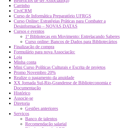
Benefícios de ser Associado(a)
Carrinho
CiviCRM
Curso de Informática Preparatório UFRGS
Curso Online: Estratégias Práticas para Combater a
Desinformação – NOVAS DATAS
Cursos e eventos
1º Bibliotecas em Movimento: Entrelaçando Saberes
Curso online: Bancos de Dados para Bibliotecários
Finalização de compra
Formulário para nova Associação:
Loja
Minha conta
Mini Curso Políticas Culturais e Escrita de projetos
Promo Novembro 20%
Realize o pagamento da anuidade
XX Jornada Sul-Rio-Grandense de Biblioteconomia e
Documentação
Histórico
Associe-se
Diretoria
Gestões anteriores
Serviços
Banco de talentos
Recomendação salarial