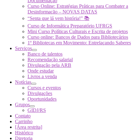
Documentação
Curso Online: Estratégias Práticas para Combater a
Desinformação – NOVAS DATAS
“Senta que lá vem história!” 📚
Curso de Informática Preparatório UFRGS
Mini Curso Políticas Culturais e Escrita de projetos
Curso online: Bancos de Dados para Bibliotecários
1º Bibliotecas em Movimento: Entrelaçando Saberes
Serviços
Banco de talentos
Recomendação salarial
Divulgação pela ARB
Onde estudar
Livros a venda
Notícias
Cursos e eventos
Divulgações
Oportunidades
Grupos
GIDJ/RS
Contato
Carrinho
[Área restrita]
Histórico
Diretoria