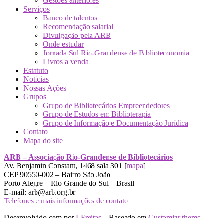
Gestões anteriores
Serviços
Banco de talentos
Recomendação salarial
Divulgação pela ARB
Onde estudar
Jornada Sul Rio-Grandense de Biblioteconomia
Livros a venda
Estatuto
Notícias
Nossas Ações
Grupos
Grupo de Bibliotecários Empreendedores
Grupo de Estudos em Biblioterapia
Grupo de Informação e Documentação Jurídica
Contato
Mapa do site
ARB – Associação Rio-Grandense de Bibliotecários
Av. Benjamin Constant, 1468 sala 301 [
mapa
]
CEP 90550-002 – Bairro São João
Porto Alegre – Rio Grande do Sul – Brasil
E-mail: arb@arb.org.br
Telefones e mais informações de contato
Desenvolvido com
por
LFreitas
– Baseado em
Customizr theme