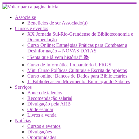
Skip
to
content
Associe-se
Benefícios de ser Associado(a)
Cursos e eventos
XX Jornada Sul-Rio-Grandense de Biblioteconomia e
Documentação
Curso Online: Estratégias Práticas para Combater a
Desinformação – NOVAS DATAS
“Senta que lá vem história!” 📚
Curso de Informática Preparatório UFRGS
Mini Curso Políticas Culturais e Escrita de projetos
Curso online: Bancos de Dados para Bibliotecários
1º Bibliotecas em Movimento: Entrelaçando Saberes
Serviços
Banco de talentos
Recomendação salarial
Divulgação pela ARB
Onde estudar
Livros a venda
Notícias
Cursos e eventos
Divulgações
Oportunidades