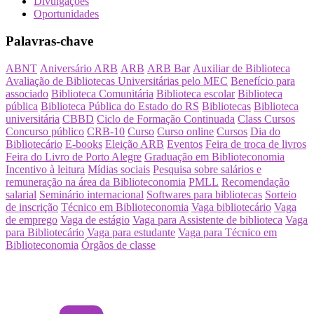
Divulgações
Oportunidades
Palavras-chave
ABNT
Aniversário ARB
ARB
ARB Bar
Auxiliar de Biblioteca
Avaliação de Bibliotecas Universitárias pelo MEC
Benefício para
associado
Biblioteca Comunitária
Biblioteca escolar
Biblioteca
pública
Biblioteca Pública do Estado do RS
Bibliotecas
Biblioteca
universitária
CBBD
Ciclo de Formação Continuada
Class Cursos
Concurso público
CRB-10
Curso
Curso online
Cursos
Dia do
Bibliotecário
E-books
Eleição ARB
Eventos
Feira de troca de livros
Feira do Livro de Porto Alegre
Graduação em Biblioteconomia
Incentivo à leitura
Mídias sociais
Pesquisa sobre salários e
remuneração na área da Biblioteconomia
PMLL
Recomendação
salarial
Seminário internacional
Softwares para bibliotecas
Sorteio
de inscrição
Técnico em Biblioteconomia
Vaga bibliotecário
Vaga
de emprego
Vaga de estágio
Vaga para Assistente de biblioteca
Vaga
para Bibliotecário
Vaga para estudante
Vaga para Técnico em
Biblioteconomia
Órgãos de classe