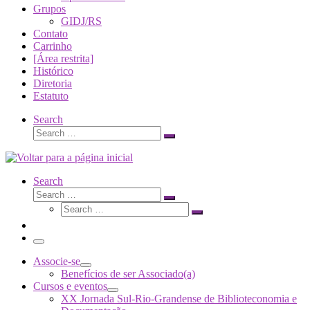
Grupos
GIDJ/RS
Contato
Carrinho
[Área restrita]
Histórico
Diretoria
Estatuto
Search
Search
Search
…
Search
Search
Search
Search
…
Search
…
Menu
Associe-se
Benefícios de ser Associado(a)
Cursos e eventos
XX Jornada Sul-Rio-Grandense de Biblioteconomia e