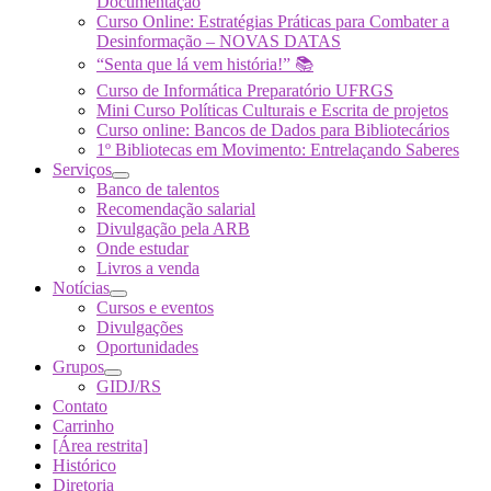
Documentação
Curso Online: Estratégias Práticas para Combater a
Desinformação – NOVAS DATAS
“Senta que lá vem história!” 📚
Curso de Informática Preparatório UFRGS
Mini Curso Políticas Culturais e Escrita de projetos
Curso online: Bancos de Dados para Bibliotecários
1º Bibliotecas em Movimento: Entrelaçando Saberes
Serviços
Banco de talentos
Recomendação salarial
Divulgação pela ARB
Onde estudar
Livros a venda
Notícias
Cursos e eventos
Divulgações
Oportunidades
Grupos
GIDJ/RS
Contato
Carrinho
[Área restrita]
Histórico
Diretoria