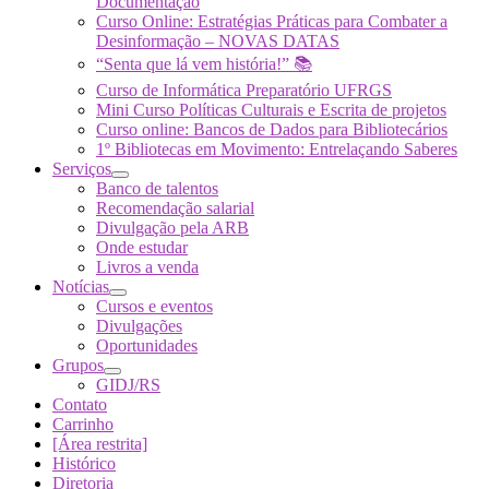
Documentação
Curso Online: Estratégias Práticas para Combater a
Desinformação – NOVAS DATAS
“Senta que lá vem história!” 📚
Curso de Informática Preparatório UFRGS
Mini Curso Políticas Culturais e Escrita de projetos
Curso online: Bancos de Dados para Bibliotecários
1º Bibliotecas em Movimento: Entrelaçando Saberes
Serviços
Banco de talentos
Recomendação salarial
Divulgação pela ARB
Onde estudar
Livros a venda
Notícias
Cursos e eventos
Divulgações
Oportunidades
Grupos
GIDJ/RS
Contato
Carrinho
[Área restrita]
Histórico
Diretoria