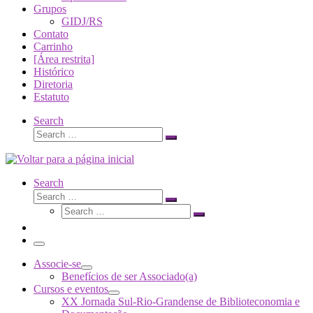
Grupos
GIDJ/RS
Contato
Carrinho
[Área restrita]
Histórico
Diretoria
Estatuto
Search
Search
Search
…
Search
Search
Search
Search
…
Search
…
Menu
Associe-se
Benefícios de ser Associado(a)
Cursos e eventos
XX Jornada Sul-Rio-Grandense de Biblioteconomia e