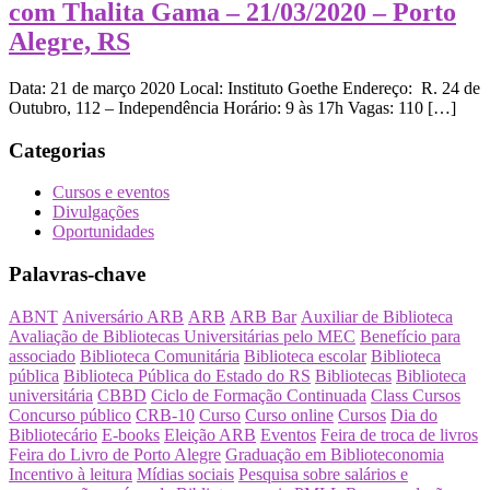
com Thalita Gama – 21/03/2020 – Porto
Alegre, RS
Data: 21 de março 2020 Local: Instituto Goethe Endereço: R. 24 de
Outubro, 112 – Independência Horário: 9 às 17h Vagas: 110 […]
Categorias
Cursos e eventos
Divulgações
Oportunidades
Palavras-chave
ABNT
Aniversário ARB
ARB
ARB Bar
Auxiliar de Biblioteca
Avaliação de Bibliotecas Universitárias pelo MEC
Benefício para
associado
Biblioteca Comunitária
Biblioteca escolar
Biblioteca
pública
Biblioteca Pública do Estado do RS
Bibliotecas
Biblioteca
universitária
CBBD
Ciclo de Formação Continuada
Class Cursos
Concurso público
CRB-10
Curso
Curso online
Cursos
Dia do
Bibliotecário
E-books
Eleição ARB
Eventos
Feira de troca de livros
Feira do Livro de Porto Alegre
Graduação em Biblioteconomia
Incentivo à leitura
Mídias sociais
Pesquisa sobre salários e