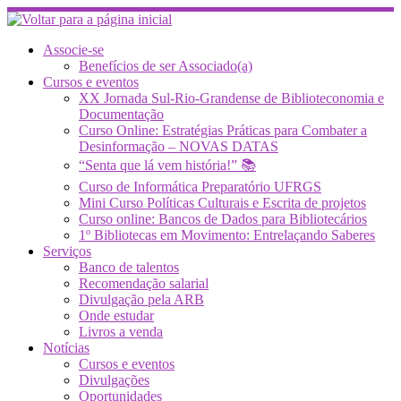
Skip
to
content
Associe-se
Benefícios de ser Associado(a)
Cursos e eventos
XX Jornada Sul-Rio-Grandense de Biblioteconomia e
Documentação
Curso Online: Estratégias Práticas para Combater a
Desinformação – NOVAS DATAS
“Senta que lá vem história!” 📚
Curso de Informática Preparatório UFRGS
Mini Curso Políticas Culturais e Escrita de projetos
Curso online: Bancos de Dados para Bibliotecários
1º Bibliotecas em Movimento: Entrelaçando Saberes
Serviços
Banco de talentos
Recomendação salarial
Divulgação pela ARB
Onde estudar
Livros a venda
Notícias
Cursos e eventos
Divulgações
Oportunidades