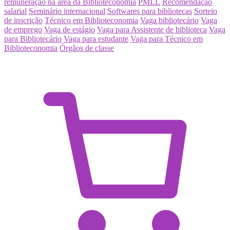
remuneração na área da Biblioteconomia
PMLL
Recomendação
salarial
Seminário internacional
Softwares para bibliotecas
Sorteio
de inscrição
Técnico em Biblioteconomia
Vaga bibliotecário
Vaga
de emprego
Vaga de estágio
Vaga para Assistente de biblioteca
Vaga
para Bibliotecário
Vaga para estudante
Vaga para Técnico em
Biblioteconomia
Órgãos de classe