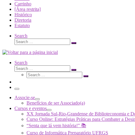
Carrinho
[Área restrita]
Histórico
Diretoria
Estatuto
Search
Search
Search
…
Search
Search
Search
Search
…
Search
…
Menu
Associe-se
Benefícios de ser Associado(a)
Cursos e eventos
XX Jornada Sul-Rio-Grandense de Biblioteconomia e 
Curso Online: Estratégias Práticas para Combater a 
“Senta que lá vem história!” 📚
Curso de Informática Preparatório UFRGS