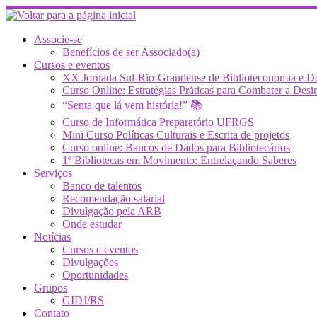
Skip
to
content
Associe-se
Benefícios de ser Associado(a)
Cursos e eventos
XX Jornada Sul-Rio-Grandense de Biblioteconomia e 
Curso Online: Estratégias Práticas para Combater a 
“Senta que lá vem história!” 📚
Curso de Informática Preparatório UFRGS
Mini Curso Políticas Culturais e Escrita de projetos
Curso online: Bancos de Dados para Bibliotecários
1º Bibliotecas em Movimento: Entrelaçando Saberes
Serviços
Banco de talentos
Recomendação salarial
Divulgação pela ARB
Onde estudar
Notícias
Cursos e eventos
Divulgações
Oportunidades
Grupos
GIDJ/RS
Contato