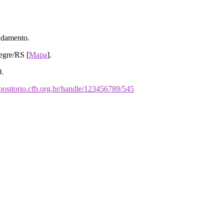
ndamento.
egre/RS [
Mapa
].
0.
repositorio.cfb.org.br/handle/123456789/545