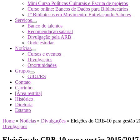
Mini Curso Políticas Culturais e Escrita de projetos
Curso online: Bancos de Dados para Bibliotecários
1º Bibliotecas em Movimento: Entrelaçando Saberes
Serviços
Banco de talentos
Recomendação salarial
Divulgação pela ARB
Onde estudar
Notícias
Cursos e eventos
Divulgações
Oportunidades
Grupos
GIDJ/RS
Contato
Carrinho
[Área restrita]
Histórico
Diretoria
Estatuto
Home
»
Notícias
»
Divulgações
»
Eleições do CRB-10 para gestão 
Divulgações
Eleições do CRB-10 para gestão 2015/2017