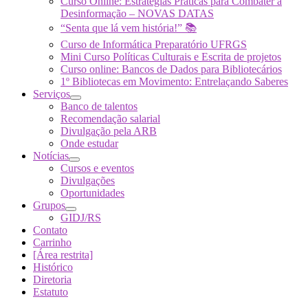
Curso Online: Estratégias Práticas para Combater a
Desinformação – NOVAS DATAS
“Senta que lá vem história!” 📚
Curso de Informática Preparatório UFRGS
Mini Curso Políticas Culturais e Escrita de projetos
Curso online: Bancos de Dados para Bibliotecários
1º Bibliotecas em Movimento: Entrelaçando Saberes
Serviços
Banco de talentos
Recomendação salarial
Divulgação pela ARB
Onde estudar
Notícias
Cursos e eventos
Divulgações
Oportunidades
Grupos
GIDJ/RS
Contato
Carrinho
[Área restrita]
Histórico
Diretoria
Estatuto