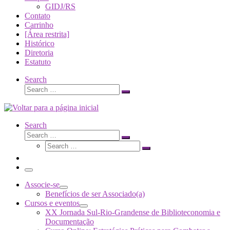
GIDJ/RS
Contato
Carrinho
[Área restrita]
Histórico
Diretoria
Estatuto
Search
Search
Search
…
Search
Search
Search
Search
…
Search
…
Menu
Associe-se
Benefícios de ser Associado(a)
Cursos e eventos
XX Jornada Sul-Rio-Grandense de Biblioteconomia e
Documentação