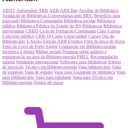
ABNT
Aniversário ARB
ARB
ARB Bar
Auxiliar de Biblioteca
Avaliação de Bibliotecas Universitárias pelo MEC
Benefício para
associado
Biblioteca Comunitária
Biblioteca escolar
Biblioteca
pública
Biblioteca Pública do Estado do RS
Bibliotecas
Biblioteca
universitária
CBBD
Ciclo de Formação Continuada
Class Cursos
Concurso público
CRB-10
Curso
Curso online
Cursos
Dia do
Bibliotecário
E-books
Eleição ARB
Eventos
Feira de troca de livros
Feira do Livro de Porto Alegre
Graduação em Biblioteconomia
Incentivo à leitura
Mídias sociais
Pesquisa sobre salários e
remuneração na área da Biblioteconomia
PMLL
Recomendação
salarial
Seminário internacional
Softwares para bibliotecas
Sorteio
de inscrição
Técnico em Biblioteconomia
Vaga bibliotecário
Vaga
de emprego
Vaga de estágio
Vaga para Assistente de biblioteca
Vaga
para Bibliotecário
Vaga para estudante
Vaga para Técnico em
Biblioteconomia
Órgãos de classe