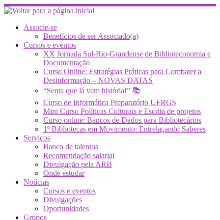
Skip
to
content
Associe-se
Benefícios de ser Associado(a)
Cursos e eventos
XX Jornada Sul-Rio-Grandense de Biblioteconomia e
Documentação
Curso Online: Estratégias Práticas para Combater a
Desinformação – NOVAS DATAS
“Senta que lá vem história!” 📚
Curso de Informática Preparatório UFRGS
Mini Curso Políticas Culturais e Escrita de projetos
Curso online: Bancos de Dados para Bibliotecários
1º Bibliotecas em Movimento: Entrelaçando Saberes
Serviços
Banco de talentos
Recomendação salarial
Divulgação pela ARB
Onde estudar
Notícias
Cursos e eventos
Divulgações
Oportunidades
Grupos