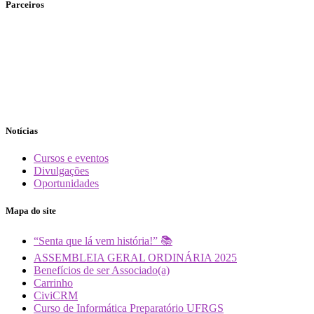
Parceiros
Notícias
Cursos e eventos
Divulgações
Oportunidades
Mapa do site
“Senta que lá vem história!” 📚
ASSEMBLEIA GERAL ORDINÁRIA 2025
Benefícios de ser Associado(a)
Carrinho
CiviCRM
Curso de Informática Preparatório UFRGS