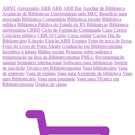
ABNT
Aniversário ARB
ARB
ARB Bar
Auxiliar de Biblioteca
Avaliação de Bibliotecas Universitárias pelo MEC
Benefício para
associado
Biblioteca Comunitária
Biblioteca escolar
Biblioteca
pública
Biblioteca Pública do Estado do RS
Bibliotecas
Biblioteca
universitária
CBBD
Ciclo de Formação Continuada
Class Cursos
Concurso público
CRB-10
Curso
Curso online
Cursos
Dia do
Bibliotecário
E-books
Eleição ARB
Eventos
Feira de troca de livros
Feira do Livro de Porto Alegre
Graduação em Biblioteconomia
Incentivo à leitura
Mídias sociais
Pesquisa sobre salários e
remuneração na área da Biblioteconomia
PMLL
Recomendação
salarial
Seminário internacional
Softwares para bibliotecas
Sorteio
de inscrição
Técnico em Biblioteconomia
Vaga bibliotecário
Vaga
de emprego
Vaga de estágio
Vaga para Assistente de biblioteca
Vaga
para Bibliotecário
Vaga para estudante
Vaga para Técnico em
Biblioteconomia
Órgãos de classe