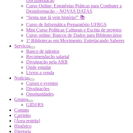
Documentação
Curso Online: Estratégias Práticas para Combater a
Desinformação – NOVAS DATAS
“Senta que lá vem história!” 📚
Curso de Informática Preparatório UFRGS
Mini Curso Políticas Culturais e Escrita de projetos
Curso online: Bancos de Dados para Bibliotecários
1º Bibliotecas em Movimento: Entrelaçando Saberes
Serviços
Banco de talentos
Recomendação salarial
Divulgação pela ARB
Onde estudar
Livros a venda
Notícias
Cursos e eventos
Divulgações
Oportunidades
Grupos
GIDJ/RS
Contato
Carrinho
[Área restrita]
Histórico
Diretoria