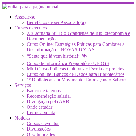
Skip
to
content
Associe-se
Benefícios de ser Associado(a)
Cursos e eventos
XX Jornada Sul-Rio-Grandense de Biblioteconomia e
Documentação
Curso Online: Estratégias Práticas para Combater a
Desinformação – NOVAS DATAS
“Senta que lá vem história!” 📚
Curso de Informática Preparatório UFRGS
Mini Curso Políticas Culturais e Escrita de projetos
Curso online: Bancos de Dados para Bibliotecários
1º Bibliotecas em Movimento: Entrelaçando Saberes
Serviços
Banco de talentos
Recomendação salarial
Divulgação pela ARB
Onde estudar
Livros a venda
Notícias
Cursos e eventos
Divulgações
Oportunidades