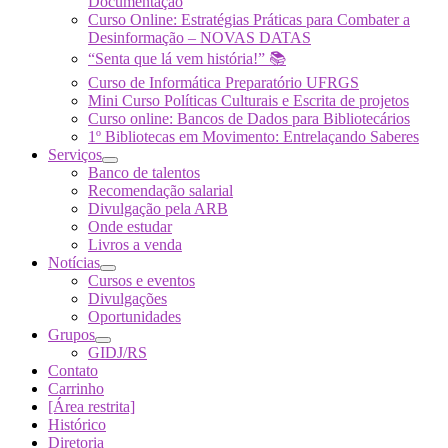
Documentação
Curso Online: Estratégias Práticas para Combater a
Desinformação – NOVAS DATAS
“Senta que lá vem história!” 📚
Curso de Informática Preparatório UFRGS
Mini Curso Políticas Culturais e Escrita de projetos
Curso online: Bancos de Dados para Bibliotecários
1º Bibliotecas em Movimento: Entrelaçando Saberes
Serviços
Banco de talentos
Recomendação salarial
Divulgação pela ARB
Onde estudar
Livros a venda
Notícias
Cursos e eventos
Divulgações
Oportunidades
Grupos
GIDJ/RS
Contato
Carrinho
[Área restrita]
Histórico
Diretoria