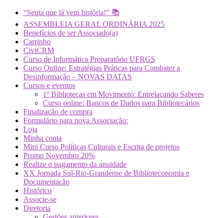
“Senta que lá vem história!” 📚
ASSEMBLEIA GERAL ORDINÁRIA 2025
Benefícios de ser Associado(a)
Carrinho
CiviCRM
Curso de Informática Preparatório UFRGS
Curso Online: Estratégias Práticas para Combater a
Desinformação – NOVAS DATAS
Cursos e eventos
1º Bibliotecas em Movimento: Entrelaçando Saberes
Curso online: Bancos de Dados para Bibliotecários
Finalização de compra
Formulário para nova Associação:
Loja
Minha conta
Mini Curso Políticas Culturais e Escrita de projetos
Promo Novembro 20%
Realize o pagamento da anuidade
XX Jornada Sul-Rio-Grandense de Biblioteconomia e
Documentação
Histórico
Associe-se
Diretoria
Gestões anteriores