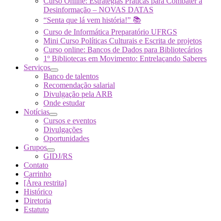
Curso Online: Estratégias Práticas para Combater a
Desinformação – NOVAS DATAS
“Senta que lá vem história!” 📚
Curso de Informática Preparatório UFRGS
Mini Curso Políticas Culturais e Escrita de projetos
Curso online: Bancos de Dados para Bibliotecários
1º Bibliotecas em Movimento: Entrelaçando Saberes
Serviços
Banco de talentos
Recomendação salarial
Divulgação pela ARB
Onde estudar
Notícias
Cursos e eventos
Divulgações
Oportunidades
Grupos
GIDJ/RS
Contato
Carrinho
[Área restrita]
Histórico
Diretoria
Estatuto