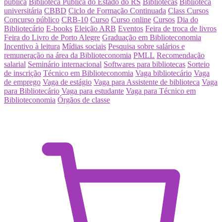
pública
Biblioteca Pública do Estado do RS
Bibliotecas
Biblioteca
universitária
CBBD
Ciclo de Formação Continuada
Class Cursos
Concurso público
CRB-10
Curso
Curso online
Cursos
Dia do
Bibliotecário
E-books
Eleição ARB
Eventos
Feira de troca de livros
Feira do Livro de Porto Alegre
Graduação em Biblioteconomia
Incentivo à leitura
Mídias sociais
Pesquisa sobre salários e
remuneração na área da Biblioteconomia
PMLL
Recomendação
salarial
Seminário internacional
Softwares para bibliotecas
Sorteio
de inscrição
Técnico em Biblioteconomia
Vaga bibliotecário
Vaga
de emprego
Vaga de estágio
Vaga para Assistente de biblioteca
Vaga
para Bibliotecário
Vaga para estudante
Vaga para Técnico em
Biblioteconomia
Órgãos de classe