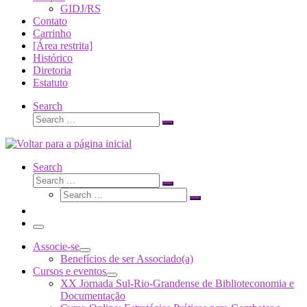
GIDJ/RS
Contato
Carrinho
[Área restrita]
Histórico
Diretoria
Estatuto
Search
Search
Search
…
Search
Search
Search
Search
…
Search
…
Menu
Associe-se
Benefícios de ser Associado(a)
Cursos e eventos
XX Jornada Sul-Rio-Grandense de Biblioteconomia e
Documentação