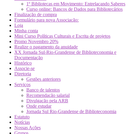
1º Bibliotecas em Movimento: Entrelaçando Saberes
Curso online: Bancos de Dados para Bibliotecários
Finalização de compra
Formulário para nova Associação:
Loja
Minha conta
Mini Curso Políticas Culturais e Escrita de projetos
Promo Novembro 20%
Realize o pagamento da anuidade
XX Jornada Sul-Rio-Grandense de Biblioteconomia e
Documentação
Histórico
Associe-se
Diretoria
Gestões anteriores
Serviços
Banco de talentos
Recomendação salarial
Divulgação pela ARB
Onde estudar
Jornada Sul Rio-Grandense de Biblioteconomia
Estatuto
Notícias
Nossas Ações
Grupos