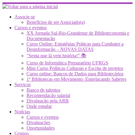
Skip
to
content
Associe-se
Benefícios de ser Associado(a)
Cursos e eventos
XX Jornada Sul-Rio-Grandense de Biblioteconomia e
Documentação
Curso Online: Estratégias Práticas para Combater a
Desinformação – NOVAS DATAS
“Senta que lá vem história!” 📚
Curso de Informática Preparatório UFRGS
Mini Curso Políticas Culturais e Escrita de projetos
Curso online: Bancos de Dados para Bibliotecários
1º Bibliotecas em Movimento: Entrelaçando Saberes
Serviços
Banco de talentos
Recomendação salarial
Divulgação pela ARB
Onde estudar
Notícias
Cursos e eventos
Divulgações
Oportunidades
Grupos