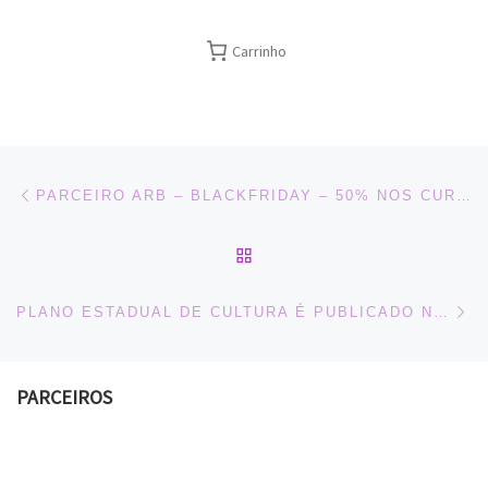
Carrinho
Navegação do post
Previous post
PARCEIRO ARB – BLACKFRIDAY – 50% NOS CURSOS DA CLASSCURSOS
BACK TO POST LIST
Ne
PLANO ESTADUAL DE CULTURA É PUBLICADO NO DIÁRIO OFICIAL DO ESTADO
PARCEIROS